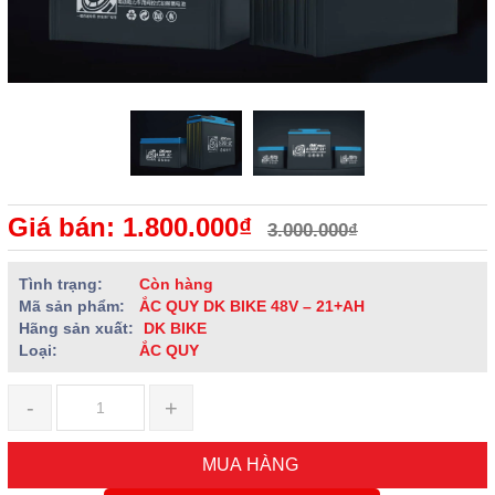
Giá bán: 1.800.000₫
3.000.000₫
Tình trạng:
Còn hàng
Mã sản phẩm:
ẮC QUY DK BIKE 48V – 21+AH
Hãng sản xuất:
DK BIKE
Loại:
ẮC QUY
-
+
MUA HÀNG