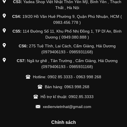
CS3:
Yadea Shop Việt Nhật Thôn Yên Mỹ, Bình Yên , Thạch
Thất , Hà Nội
CS4:
19/20 Hồ Văn Huê Phường 9, Quận Phú Nhuận, HCM (
0983.456.778 )
CS5:
114 Đường Số 11, Khu Phố Nhị Đồng 1, TP Dĩ An, Bình
Dương ( 0949.080.888 )
CS6:
275 Tuệ Tĩnh, Lai Cách, Cẩm Giàng, Hải Dương
(0979406193 - 0985931168)
CS7:
Ngã tư ghẽ , Tân Trường , Cẩm Giàng, Hải Dương
(0979406193 - 0985931168)
Hotline:
0902 85 3333
-
0963 998 268
Bán hàng:
0963.998.268
Hỗ trợ kĩ thuật:
0902.85.3333
xedienvietnhat@gmail.com
Chính sách