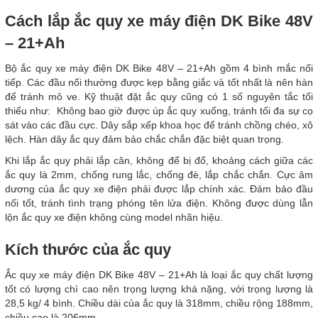
Cách lắp ắc quy xe máy điện DK Bike 48V
– 21+Ah
Bộ ắc quy xe máy điện DK Bike 48V – 21+Ah gồm 4 bình mắc nối
tiếp. Các đầu nối thường được kẹp bằng giắc và tốt nhất là nên hàn
để tránh mô ve. Kỹ thuật đặt ắc quy cũng có 1 số nguyên tắc tối
thiểu như: Không bao giờ được úp ắc quy xuống, tránh tối đa sự cọ
sát vào các đầu cực. Dây sắp xếp khoa học để tránh chồng chéo, xô
lệch. Hàn dây ắc quy đảm bảo chắc chắn đặc biệt quan trọng.
Khi lắp ắc quy phải lắp cân, không để bị đổ, khoảng cách giữa các
ắc quy là 2mm, chống rung lắc, chống đè, lắp chắc chắn. Cực âm
dương của ắc quy xe điện phải được lắp chính xác. Đảm bảo đầu
nối tốt, tránh tình trạng phóng tên lửa điện. Không được dùng lẫn
lộn ắc quy xe điện không cùng model nhãn hiệu.
Kích thước của ắc quy
Ắc quy xe máy điện DK Bike 48V – 21+Ah là loại ắc quy chất lượng
tốt có lượng chì cao nên trọng lượng khá nặng, với trọng lượng là
28,5 kg/ 4 bình. Chiều dài của ắc quy là 318mm, chiều rộng 188mm,
chiều cao là 206mm.