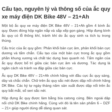
Cấu tạo, nguyên lý và thông số của ắc quy
xe máy điện DK Bike 48V – 21+Ah
Một bộ ắc quy xe máy điện DK Bike 48V – 21+Ah gồm 4 bình ắc
quy. Được đóng hộp ngăn nắp và sắp xếp gọn gàng. Hôp đựng bình
ắc quy có lỗ thông khí, tránh khí do ắc quy sinh ra tích tụ trong
thùng.
Cấu trúc của ắc quy gồm: Phân khối bản cực âm, phân khối bản cực
dương và tấm chắn. Cấu tạo của một bản cực trong ắc quy gồm
phần khung xương và chất tác dụng bao quanh nó. Tấm ngăn của
ắc quy được bố trí giữa các bản cực âm và dương. Tác dụng là
ngăn cách và tránh va đập giữa các bản cực.
Ắc quy DK Bike 48V – 21+Ah chính hãng với đầu cực ắc quy sáng,
dày và chắc chắn. Chữ trên ắc quy sắc nét được dập nổi chính hãng
DK Bike. Các ký tự ngày tháng năm sản xuất được dập nổi trên ắc
quy bắt mắt, số seri sắc nét.
Hộp đựng ắc quy được làm bằng bìa catong cứng. Bên ngoài dập
nổi chữ DK Bike chính hãng. Cùng với đó là tên sản phẩm 6 – DZF
– 21+ giúp người dùng dễ dàng quan sát.