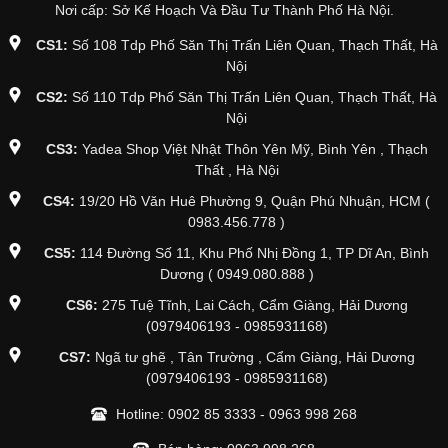
Nơi cấp: Sở Kế Hoạch Và Đầu Tư Thành Phố Hà Nội.
CS1:
Số 108 Tdp Phố Săn Thị Trấn Liên Quan, Thạch Thất, Hà
Nội
CS2:
Số 110 Tdp Phố Săn Thị Trấn Liên Quan, Thạch Thất, Hà
Nội
CS3:
Yadea Shop Việt Nhật Thôn Yên Mỹ, Bình Yên , Thạch
Thất , Hà Nội
CS4:
19/20 Hồ Văn Huê Phường 9, Quận Phú Nhuận, HCM (
0983.456.778 )
CS5:
114 Đường Số 11, Khu Phố Nhị Đồng 1, TP Dĩ An, Bình
Dương ( 0949.080.888 )
CS6:
275 Tuệ Tĩnh, Lai Cách, Cẩm Giàng, Hải Dương
(0979406193 - 0985931168)
CS7:
Ngã tư ghẽ , Tân Trường , Cẩm Giàng, Hải Dương
(0979406193 - 0985931168)
Hotline:
0902 85 3333
-
0963 998 268