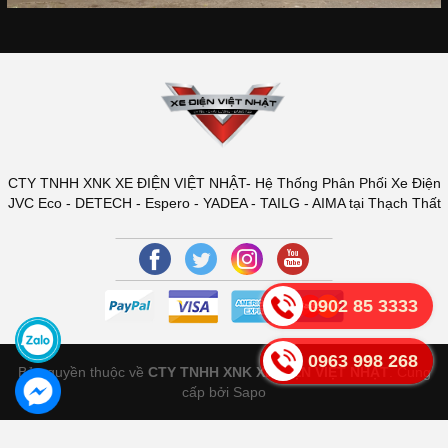
CTY TNHH XNK XE ĐIỆN VIỆT NHẬT- Hệ Thống Phân Phối Xe Điện
JVC Eco - DETECH - Espero - YADEA - TAILG - AIMA tại Thạch Thất
0902 85 3333
0963 998 268
Bản quyền thuộc về
CTY TNHH XNK XE ĐIỆN VIỆT NHẬT
.
Cung
cấp bởi Sapo