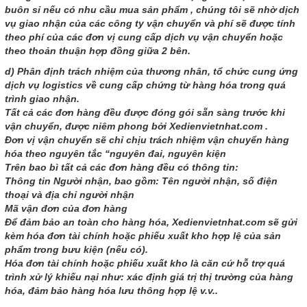
buôn sỉ nếu có nhu cầu mua sản phẩm , chúng tôi sẽ nhờ dịch
vụ giao nhận của các công ty vận chuyển và phí sẽ được tính
theo phí của các đơn vị cung cấp dịch vụ vận chuyển hoặc
theo thoản thuận hợp đồng giữa 2 bên.
d) Phân định trách nhiệm của thương nhân, tổ chức cung ứng
dịch vụ logistics về cung cấp chứng từ hàng hóa trong quá
trình giao nhận.
Tất cả các đơn hàng đều được đóng gói sẵn sàng trước khi
vận chuyển, được niêm phong bởi Xedienvietnhat.com .
Đơn vị vận chuyển sẽ chỉ chịu trách nhiệm vận chuyển hàng
hóa theo nguyên tắc “nguyên đai, nguyên kiện
Trên bao bì tất cả các đơn hàng đều có thông tin:
Thông tin Người nhận, bao gồm: Tên người nhận, số điện
thoại và địa chỉ người nhận
Mã vận đơn của đơn hàng
Để đảm bảo an toàn cho hàng hóa, Xedienvietnhat.com sẽ gửi
kèm hóa đơn tài chính hoặc phiếu xuất kho hợp lệ của sản
phẩm trong bưu kiện (nếu có).
Hóa đơn tài chính hoặc phiếu xuất kho là căn cứ hỗ trợ quá
trình xử lý khiếu nại như: xác định giá trị thị trường của hàng
hóa, đảm bảo hàng hóa lưu thông hợp lệ v.v..