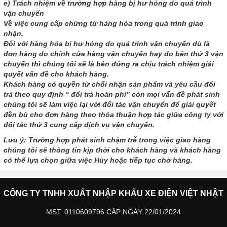
e) Trách nhiệm về trường hợp hàng bị hư hỏng do quá trình
vận chuyển
Về việc cung cấp chứng từ hàng hóa trong quá trình giao
nhận.
Đối với hàng hóa bị hư hỏng do quá trình vận chuyển dù là
đơn hàng do chính cửa hàng vận chuyển hay do bên thứ 3 vận
chuyển thì chúng tôi sẽ là bên đứng ra chịu trách nhiệm giải
quyết vấn đề cho khách hàng.
Khách hàng có quyền từ chối nhận sản phẩm và yêu cầu đổi
trả theo quy định “ đổi trả hoàn phí” còn mọi vấn đề phát sinh
chúng tôi sẽ làm việc lại với đối tác vận chuyển để giải quyết
đền bù cho đơn hàng theo thỏa thuận hợp tác giữa công ty với
đối tác thứ 3 cung cấp dịch vụ vận chuyển.
Lưu ý: Trường hợp phát sinh chậm trễ trong việc giao hàng
chúng tôi sẽ thông tin kịp thời cho khách hàng và khách hàng
có thể lựa chọn giữa việc Hủy hoặc tiếp tục chờ hàng.
CÔNG TY TNHH XUẤT NHẬP KHẨU XE ĐIỆN VIỆT NHẬT
MST: 0110609796 CẤP NGÀY 22/01/2024