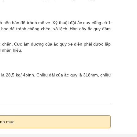
à nên hàn để tránh mô ve. Kỹ thuật đặt ắc quy cũng có 1
a học để tránh chồng chéo, xô lệch. Hàn dây ắc quy đảm
hắc chắn. Cực âm dương của ắc quy xe điện phải được lắp
l nhãn hiệu.
 là 28,5 kg/ 4bình. Chiều dài của ắc quy là 318mm, chiều
anh mục.