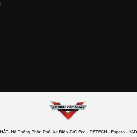
g
T- Hệ Thống Phân Phối Xe Điện JVC Eco - DETECH - Espero - YADEA