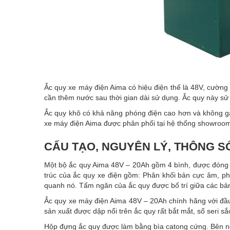
Ắc quy xe máy điện Aima có hiệu điện thế là 48V, cườn
cần thêm nước sau thời gian dài sử dụng. Ắc quy này sử
Ắc quy khô có khả năng phóng điện cao hơn và không gặ
xe máy điện Aima được phân phối tại hệ thống showroom
CẤU TẠO, NGUYÊN LÝ, THÔNG S
Một bộ ắc quy Aima 48V – 20Ah gồm 4 bình, được đóng hộ
trúc của ắc quy xe điện gồm: Phân khối bản cực âm, p
quanh nó. Tấm ngăn của ắc quy được bố trí giữa các bả
Ắc quy xe máy điện Aima 48V – 20Ah chính hãng với đầu
sản xuất được dập nổi trên ắc quy rất bắt mắt, số seri sắ
Hộp đựng ắc quy được làm bằng bìa catong cứng. Bên ng