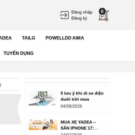
0
Đăng nhập
Đăng ký
ADEA
TAILG
POWELLDD AIMA
TUYỂN DỤNG
₫
5 lưu ý khi đi xe điện
dưới trời mưa
04/08/2026
MUA XE YADEA –
SĂN IPHONE 17:
Tổng Giá Trị Giải