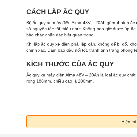
CÁCH LẮP ẮC QUY
Bộ ắc quy xe máy điện Aima 48V – 20Ah gồm 4 bình ắc qu
số nguyên tắc tối thiểu như: Không bao giờ được úp ắc
bảo chắc chắn đặc biệt quan trọng.
Khi lắp ắc quy xe điện phải lắp cân, không để bị đổ, k
chính xác. Đảm bảo đầu nối tốt, tránh tình trạng phóng 
KÍCH THƯỚC CỦA ẮC QUY
Ắc quy xe máy điện Aima 48V – 20Ah là loại ắc quy chất 
rộng 188mm, chiều cao là 206mm.
Hiện tạ