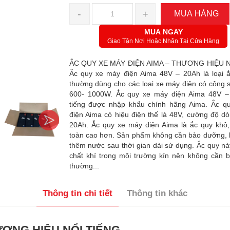
-
+
MUA HÀNG
MUA NGAY
Giao Tận Nơi Hoặc Nhận Tại Cửa Hàng
ẮC QUY XE MÁY ĐIỆN AIMA – THƯƠNG HIỆU N
Ắc quy xe máy điện Aima 48V – 20Ah là loại ắ
thường dùng cho các loại xe máy điện có công s
600- 1000W. Ắc quy xe máy điện Aima 48V –
tiếng được nhập khẩu chính hãng Aima. Ắc q
điện Aima có hiệu điện thế là 48V, cường độ dò
20Ah. Ắc quy xe máy điện Aima là ắc quy khô,
toàn cao hơn. Sản phẩm không cần bảo dưỡng, 
thêm nước sau thời gian dài sử dụng. Ắc quy n
chất khí trong môi trường kín nên không cần 
thường...
Thông tin chi tiết
Thông tin khác
ƯƠNG HIỆU NỔI TIẾNG