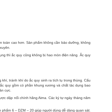
ộ an toàn cao hơn. Sản phẩm không cần bảo dưỡng, không
 xuyên.
ụng thì ắc quy cũng không bị hao mòn điện năng. Ắc quy
í, tránh khí do ắc quy sinh ra tích tụ trong thùng. Cấu
g ắc quy gồm có phần khung xương và chất tác dụng bao
ản cực.
được dập nổi chính hãng Aima. Các ký tự ngày tháng năm
ản phẩm 6 – DZM – 20 giúp người dùng dễ dàng quan sát.