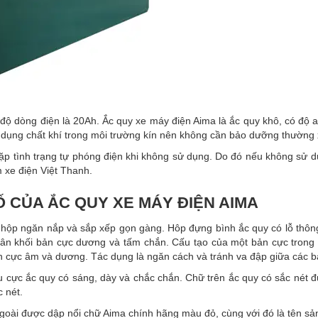
g độ dòng điện là 20Ah. Ắc quy xe máy điện Aima là ắc quy khô, có đ
 dụng chất khí trong môi trường kín nên không cần bảo dưỡng thường
p tình trạng tự phóng điện khi không sử dụng. Do đó nếu không sử d
 xe điện Việt Thanh.
Ố CỦA ẮC QUY XE MÁY ĐIỆN AIMA
p ngăn nắp và sắp xếp gọn gàng. Hôp đựng bình ắc quy có lỗ thông kh
hân khối bản cực dương và tấm chắn. Cấu tạo của một bản cực tron
n cực âm và dương. Tác dụng là ngăn cách và tránh va đập giữa các b
 cực ắc quy có sáng, dày và chắc chắn. Chữ trên ắc quy có sắc nét 
c nét.
oài được dập nổi chữ Aima chính hãng màu đỏ, cùng với đó là tên s