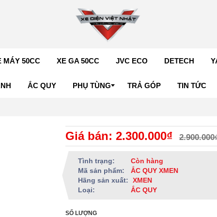
E MÁY 50CC
XE GA 50CC
JVC ECO
DETECH
Y
ÁNH
ẮC QUY
PHỤ TÙNG
TRẢ GÓP
TIN TỨC
Giá bán: 2.300.000₫
2.900.000
Tình trạng:
Còn hàng
Mã sản phẩm:
ẮC QUY XMEN
Hãng sản xuất:
XMEN
Loại:
ẮC QUY
SỐ LƯỢNG