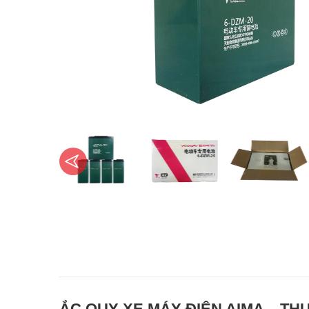
ẮC QUY XE MÁY ĐIỆN AIMA – TH