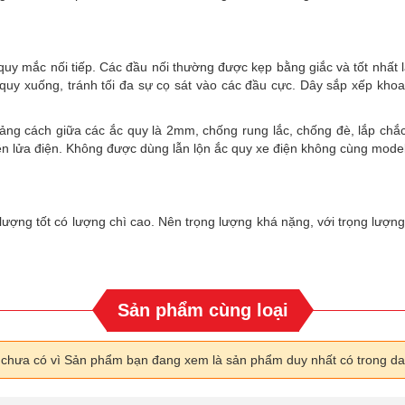
y mắc nối tiếp. Các đầu nối thường được kẹp bằng giắc và tốt nhất l
 quy xuống, tránh tối đa sự cọ sát vào các đầu cực. Dây sắp xếp kho
hoảng cách giữa các ắc quy là 2mm, chống rung lắc, chống đè, lắp c
tên lửa điện. Không được dùng lẫn lộn ắc quy xe điện không cùng mode
lượng tốt có lượng chì cao. Nên trọng lượng khá nặng, với trọng lượng
Sản phẩm cùng loại
i chưa có vì Sản phẩm bạn đang xem là sản phẩm duy nhất có trong d