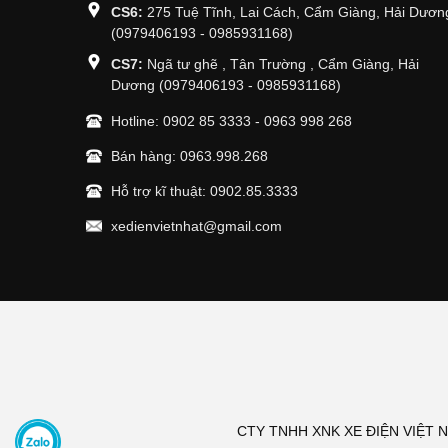
CS6:
275 Tuệ Tĩnh, Lai Cách, Cẩm Giàng, Hải Dươn
(0979406193 - 0985931168)
CS7:
Ngã tư ghẽ , Tân Trường , Cẩm Giàng, Hải
Dương (0979406193 - 0985931168)
Hotline:
0902 85 3333
-
0963 998 268
Bán hàng:
0963.998.268
Hỗ trợ kĩ thuật:
0902.85.3333
xedienvietnhat@gmail.com
CTY TNHH XNK XE ĐIỆN VIỆT NHẬ