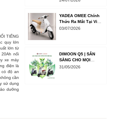
24/07/2026
Thưởng Lên Đến
Hơn 18 Tỉ Đồng
YADEA OMEE Chính
Thức Ra Mắt Tại Việt
Nam – Xe Điện
03/07/2026
Thông Minh Dành
ỔI TIẾNG
Cho Học Sinh
c quy lớn
uất lớn từ
 20Ah nổi
DIMOON Q5 | SẴN
uy xe máy
SÀNG CHO MỌI
ng điện là
HÀNH TRÌNH PHÍA
31/05/2026
 có độ an
TRƯỚC
không cần
ày sử dụng
bảo dưỡng