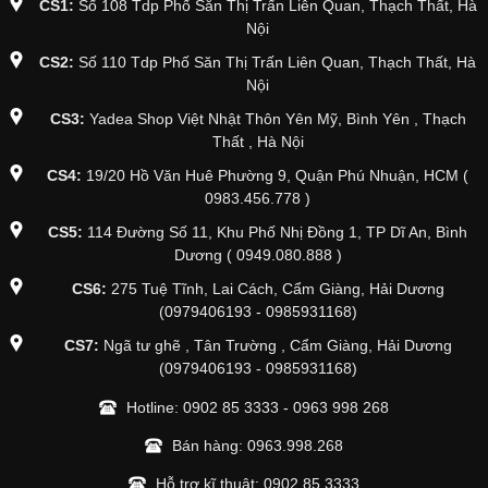
CS1:
Số 108 Tdp Phố Săn Thị Trấn Liên Quan, Thạch Thất, Hà
Nội
CS2:
Số 110 Tdp Phố Săn Thị Trấn Liên Quan, Thạch Thất, Hà
Nội
CS3:
Yadea Shop Việt Nhật Thôn Yên Mỹ, Bình Yên , Thạch
Thất , Hà Nội
CS4:
19/20 Hồ Văn Huê Phường 9, Quận Phú Nhuận, HCM (
0983.456.778 )
CS5:
114 Đường Số 11, Khu Phố Nhị Đồng 1, TP Dĩ An, Bình
Dương ( 0949.080.888 )
CS6:
275 Tuệ Tĩnh, Lai Cách, Cẩm Giàng, Hải Dương
(0979406193 - 0985931168)
CS7:
Ngã tư ghẽ , Tân Trường , Cẩm Giàng, Hải Dương
(0979406193 - 0985931168)
Hotline:
0902 85 3333
-
0963 998 268
Bán hàng:
0963.998.268
Hỗ trợ kĩ thuật:
0902.85.3333