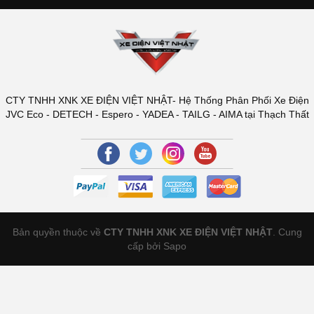
CTY TNHH XNK XE ĐIỆN VIỆT NHẬT- Hệ Thống Phân Phối Xe Điện
JVC Eco - DETECH - Espero - YADEA - TAILG - AIMA tại Thạch Thất
Bản quyền thuộc về
CTY TNHH XNK XE ĐIỆN VIỆT NHẬT
.
Cung
cấp bởi Sapo