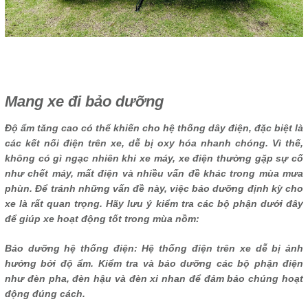
Mang xe đi bảo dưỡng
Độ ẩm tăng cao có thể khiến cho hệ thống dây điện, đặc biệt là
các kết nối điện trên xe, dễ bị oxy hóa nhanh chóng. Vì thế,
không có gì ngạc nhiên khi xe máy, xe điện thường gặp sự cố
như chết máy, mất điện và nhiều vấn đề khác trong mùa mưa
phùn. Để tránh những vấn đề này, việc bảo dưỡng định kỳ cho
xe là rất quan trọng. Hãy lưu ý kiểm tra các bộ phận dưới đây
để giúp xe hoạt động tốt trong mùa nồm:
Bảo dưỡng hệ thống điện: Hệ thống điện trên xe dễ bị ảnh
hưởng bởi độ ẩm. Kiểm tra và bảo dưỡng các bộ phận điện
như đèn pha, đèn hậu và đèn xi nhan để đảm bảo chúng hoạt
động đúng cách.