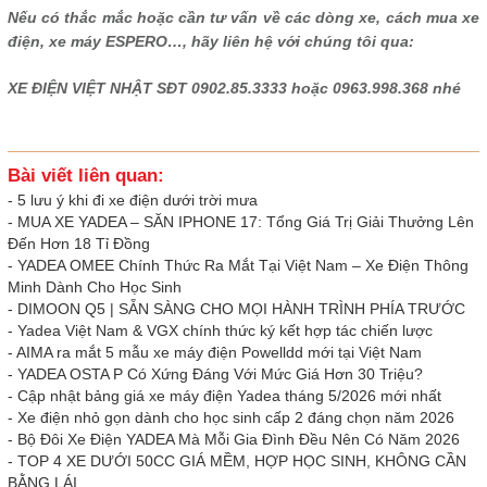
Nếu có thắc mắc hoặc cần tư vấn về các dòng xe, cách mua xe
điện, xe máy ESPERO…, hãy liên hệ với chúng tôi qua:
XE ĐIỆN VIỆT NHẬT SĐT 0902.85.3333 hoặc 0963.998.368 nhé
Bài viết liên quan:
-
5 lưu ý khi đi xe điện dưới trời mưa
-
MUA XE YADEA – SĂN IPHONE 17: Tổng Giá Trị Giải Thưởng Lên
Đến Hơn 18 Tỉ Đồng
-
YADEA OMEE Chính Thức Ra Mắt Tại Việt Nam – Xe Điện Thông
Minh Dành Cho Học Sinh
-
DIMOON Q5 | SẴN SÀNG CHO MỌI HÀNH TRÌNH PHÍA TRƯỚC
-
Yadea Việt Nam & VGX chính thức ký kết hợp tác chiến lược
-
AIMA ra mắt 5 mẫu xe máy điện Powelldd mới tại Việt Nam
-
YADEA OSTA P Có Xứng Đáng Với Mức Giá Hơn 30 Triệu?
-
Cập nhật bảng giá xe máy điện Yadea tháng 5/2026 mới nhất
-
Xe điện nhỏ gọn dành cho học sinh cấp 2 đáng chọn năm 2026
-
Bộ Đôi Xe Điện YADEA Mà Mỗi Gia Đình Đều Nên Có Năm 2026
-
TOP 4 XE DƯỚI 50CC GIÁ MỀM, HỢP HỌC SINH, KHÔNG CẦN
BẰNG LÁI