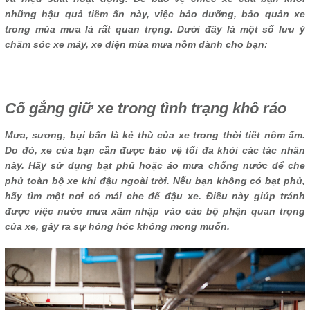
những hậu quả tiềm ẩn này, việc bảo dưỡng, bảo quản xe
trong mùa mưa là rất quan trọng. Dưới đây là một số lưu ý
chăm sóc xe máy, xe điện mùa mưa nồm dành cho bạn:
Cố gắng giữ xe trong tình trạng khô ráo
Mưa, sương, bụi bẩn là kẻ thù của xe trong thời tiết nồm ẩm.
Do đó, xe của bạn cần được bảo vệ tối đa khỏi các tác nhân
này. Hãy sử dụng bạt phủ hoặc áo mưa chống nước để che
phủ toàn bộ xe khi đậu ngoài trời. Nếu bạn không có bạt phủ,
hãy tìm một nơi có mái che để đậu xe. Điều này giúp tránh
được việc nước mưa xâm nhập vào các bộ phận quan trọng
của xe, gây ra sự hỏng hóc không mong muốn.