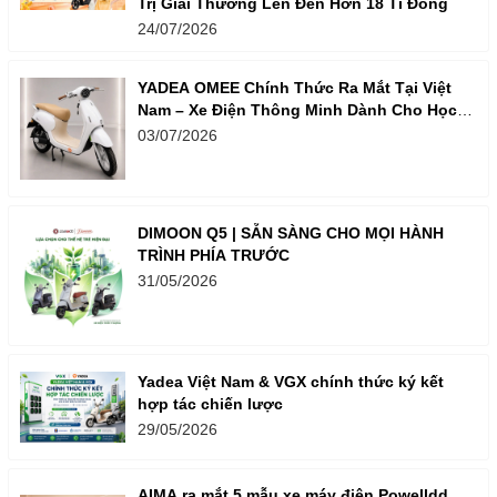
Trị Giải Thưởng Lên Đến Hơn 18 Tỉ Đồng
24/07/2026
YADEA OMEE Chính Thức Ra Mắt Tại Việt
Nam – Xe Điện Thông Minh Dành Cho Học
Sinh
03/07/2026
DIMOON Q5 | SẴN SÀNG CHO MỌI HÀNH
TRÌNH PHÍA TRƯỚC
31/05/2026
Yadea Việt Nam & VGX chính thức ký kết
hợp tác chiến lược
29/05/2026
AIMA ra mắt 5 mẫu xe máy điện Powelldd