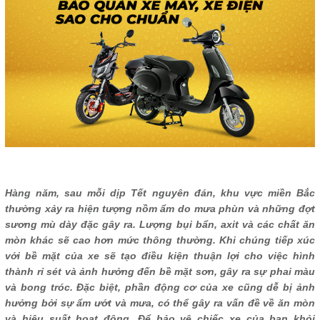
Hàng năm, sau mỗi dịp Tết nguyên đán, khu vực miền Bắc
thường xảy ra hiện tượng nồm ẩm do mưa phùn và những đợt
sương mù dày đặc gây ra. Lượng bụi bẩn, axit và các chất ăn
mòn khác sẽ cao hơn mức thông thường. Khi chúng tiếp xúc
với bề mặt của xe sẽ tạo điều kiện thuận lợi cho việc hình
thành rỉ sét và ảnh hưởng đến bề mặt sơn, gây ra sự phai màu
và bong tróc. Đặc biệt, phần động cơ của xe cũng dễ bị ảnh
hưởng bởi sự ẩm ướt và mưa, có thể gây ra vấn đề về ăn mòn
và hiệu suất hoạt động. Để bảo vệ chiếc xe của bạn khỏi