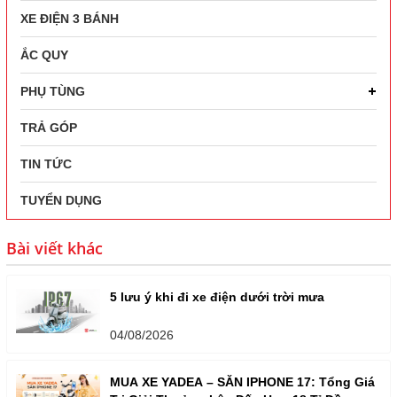
XE ĐIỆN 3 BÁNH
ẮC QUY
PHỤ TÙNG
TRẢ GÓP
TIN TỨC
TUYỂN DỤNG
Bài viết khác
5 lưu ý khi đi xe điện dưới trời mưa
04/08/2026
MUA XE YADEA – SĂN IPHONE 17: Tổng Giá