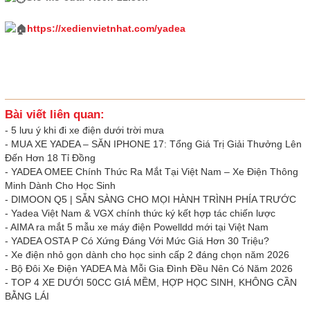
https://xedienvietnhat.com/yadea
Bài viết liên quan:
-
5 lưu ý khi đi xe điện dưới trời mưa
-
MUA XE YADEA – SĂN IPHONE 17: Tổng Giá Trị Giải Thưởng Lên
Đến Hơn 18 Tỉ Đồng
-
YADEA OMEE Chính Thức Ra Mắt Tại Việt Nam – Xe Điện Thông
Minh Dành Cho Học Sinh
-
DIMOON Q5 | SẴN SÀNG CHO MỌI HÀNH TRÌNH PHÍA TRƯỚC
-
Yadea Việt Nam & VGX chính thức ký kết hợp tác chiến lược
-
AIMA ra mắt 5 mẫu xe máy điện Powelldd mới tại Việt Nam
-
YADEA OSTA P Có Xứng Đáng Với Mức Giá Hơn 30 Triệu?
-
Xe điện nhỏ gọn dành cho học sinh cấp 2 đáng chọn năm 2026
-
Bộ Đôi Xe Điện YADEA Mà Mỗi Gia Đình Đều Nên Có Năm 2026
-
TOP 4 XE DƯỚI 50CC GIÁ MỀM, HỢP HỌC SINH, KHÔNG CẦN
BẰNG LÁI