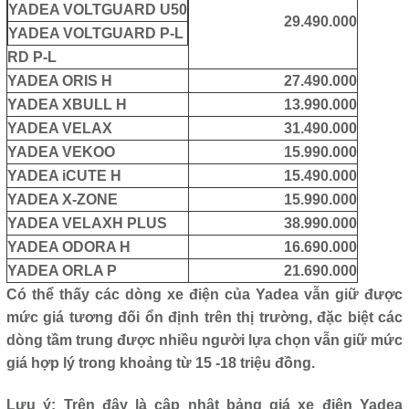
YADEA VOLTGUARD U50
29.490.000
YADEA VOLTGUARD P-L
RD P-L
YADEA ORIS H
27.490.000
YADEA XBULL H
13.990.000
YADEA VELAX
31.490.000
YADEA VEKOO
15.990.000
YADEA iCUTE H
15.490.000
YADEA X-ZONE
15.990.000
YADEA VELAXH PLUS
38.990.000
YADEA ODORA H
16.690.000
YADEA ORLA P
21.690.000
Có thể thấy các dòng xe điện của Yadea vẫn giữ được
mức giá tương đối ổn định trên thị trường, đặc biệt các
dòng tầm trung được nhiều người lựa chọn vẫn giữ mức
giá hợp lý trong khoảng từ 15 -18 triệu đồng.
Lưu ý: Trên đây là cập nhật bảng giá xe điện Yadea