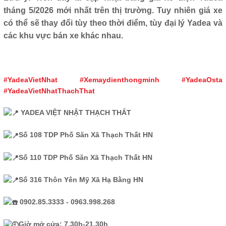
tháng 5/2026 mới nhất trên thị trường. Tuy nhiên giá xe
có thể sẽ thay đổi tùy theo thời điểm, tùy đại lý Yadea và
các khu vực bán xe khác nhau.
#YadeaVietNhat
#Xemaydienthongminh
#YadeaOsta
#YadeaVietNhatThachThat
YADEA VIỆT NHẬT THẠCH THẤT
Số 108 TDP Phố Săn Xã Thạch Thất HN
Số 110 TDP Phố Săn Xã Thạch Thất HN
Số 316 Thôn Yên Mỹ Xã Hạ Bằng HN
0902.85.3333 - 0963.998.268
Giờ mở cửa: 7.30h-21.30h