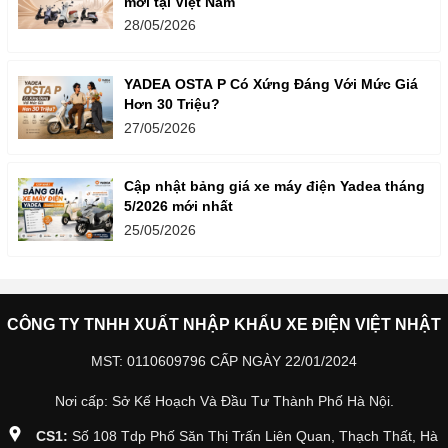
mới tại Việt Nam
28/05/2026
YADEA OSTA P Có Xứng Đáng Với Mức Giá
Hơn 30 Triệu?
27/05/2026
Cập nhật bảng giá xe máy điện Yadea tháng
5/2026 mới nhất
25/05/2026
CÔNG TY TNHH XUẤT NHẬP KHẨU XE ĐIỆN VIỆT NHẬT
MST: 0110609796 CẤP NGÀY 22/01/2024
Nơi cấp: Sở Kế Hoạch Và Đầu Tư Thành Phố Hà Nội.
CS1:
Số 108 Tdp Phố Săn Thị Trấn Liên Quan, Thạch Thất, Hà