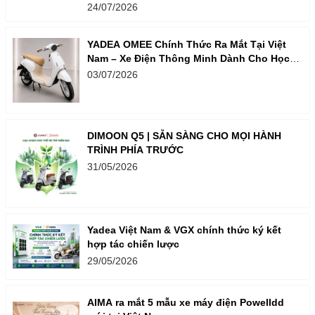
24/07/2026
YADEA OMEE Chính Thức Ra Mắt Tại Việt
Nam – Xe Điện Thông Minh Dành Cho Học
Sinh
03/07/2026
DIMOON Q5 | SẴN SÀNG CHO MỌI HÀNH
TRÌNH PHÍA TRƯỚC
31/05/2026
Yadea Việt Nam & VGX chính thức ký kết
hợp tác chiến lược
29/05/2026
AIMA ra mắt 5 mẫu xe máy điện Powelldd