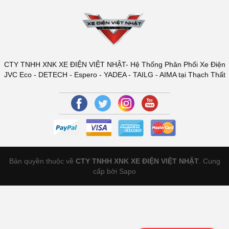
CTY TNHH XNK XE ĐIỆN VIỆT NHẬT- Hệ Thống Phân Phối Xe Điện
JVC Eco - DETECH - Espero - YADEA - TAILG - AIMA tại Thạch Thất
Bản quyền thuộc về
CTY TNHH XNK XE ĐIỆN VIỆT NHẬT
.
Cung
cấp bởi Sapo