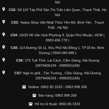
Nội
CS2:
Số 110 Tdp Phố Săn Thị Trấn Liên Quan, Thạch Thất, Hà
Nội
CS3:
Yadea Shop Việt Nhật Thôn Yên Mỹ, Bình Yên , Thạch
Thất , Hà Nội
CS4:
19/20 Hồ Văn Huê Phường 9, Quận Phú Nhuận, HCM (
0983.456.778 )
CS5:
114 Đường Số 11, Khu Phố Nhị Đồng 1, TP Dĩ An, Bình
Dương ( 0949.080.888 )
CS6:
275 Tuệ Tĩnh, Lai Cách, Cẩm Giàng, Hải Dương
(0979406193 - 0985931168)
CS7:
Ngã tư ghẽ , Tân Trường , Cẩm Giàng, Hải Dương
(0979406193 - 0985931168)
Hotline:
0902 85 3333
-
0963 998 268
Bán hàng:
0963.998.268
Hỗ trợ kĩ thuật:
0902.85.3333