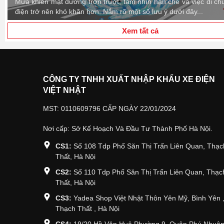
Mưa khiến mặt đường trơn trượt, tầm nhìn hạn chế và việc di c
điện trở nên khó khăn hơn. Nắm rõ một số lưu ý dưới đây...
Xem tất cả
CÔNG TY TNHH XUẤT NHẬP KHẨU XE ĐIỆN
VIỆT NHẬT
MST: 0110609796 CẤP NGÀY 22/01/2024
Nơi cấp: Sở Kế Hoạch Và Đầu Tư Thành Phố Hà Nội.
CS1:
Số 108 Tdp Phố Săn Thị Trấn Liên Quan, Thạc
Thất, Hà Nội
CS2:
Số 110 Tdp Phố Săn Thị Trấn Liên Quan, Thạc
Thất, Hà Nội
CS3:
Yadea Shop Việt Nhật Thôn Yên Mỹ, Bình Yên 
Thạch Thất , Hà Nội