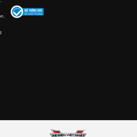
,
An,
g