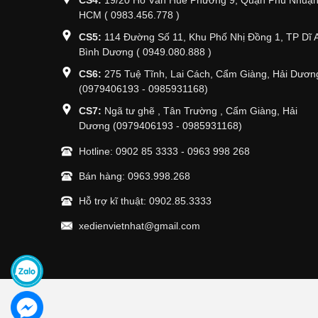
CS4:
19/20 Hồ Văn Huê Phường 9, Quận Phú Nhuận
HCM ( 0983.456.778 )
CS5:
114 Đường Số 11, Khu Phố Nhị Đồng 1, TP Dĩ 
Bình Dương ( 0949.080.888 )
CS6:
275 Tuệ Tĩnh, Lai Cách, Cẩm Giàng, Hải Dươn
(0979406193 - 0985931168)
CS7:
Ngã tư ghẽ , Tân Trường , Cẩm Giàng, Hải
Dương (0979406193 - 0985931168)
Hotline:
0902 85 3333
-
0963 998 268
Bán hàng:
0963.998.268
Hỗ trợ kĩ thuật:
0902.85.3333
xedienvietnhat@gmail.com