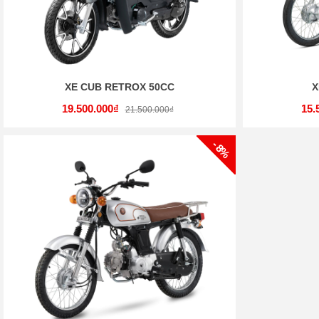
XE CUB RETROX 50CC
X
19.500.000₫
15.
21.500.000₫
- 8%