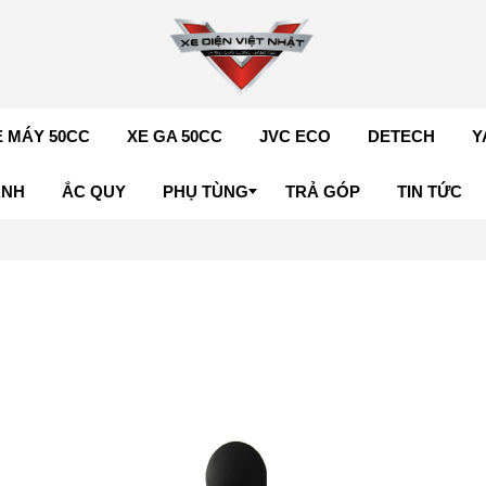
E MÁY 50CC
XE GA 50CC
JVC ECO
DETECH
Y
ÁNH
ẮC QUY
PHỤ TÙNG
TRẢ GÓP
TIN TỨC