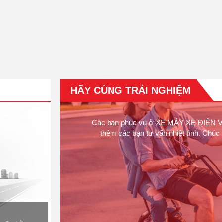
MUA XE YADEA – SĂN IPHONE 17: Tổng Giá T
Hơn 18 Tỉ Đồng
Bạn đang tìm kiếm một chiếc xe điện thời trang, 
HÃY CÙNG TRẢI NGHIỆM
hành cùng mình trên mọi nẻo đường? Bạn muốn trả
ng lại có
Các bạn phục vụ ở XE MÁY XE ĐIỆN VIỆT
a nhé.
thêm các bạn tư vấn nhiệt tình. Ch