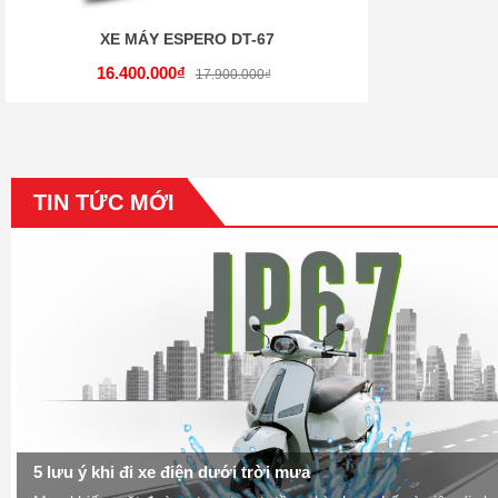
XE MÁY ESPERO DT-67
16.400.000₫
17.900.000₫
TIN TỨC MỚI
XE MÁY XE ĐIỆN VIỆT NHẬT rất nhiệt tình và vui tính. Mẫu xe đa dạ
vấn nhiệt tình. Chúc XE MÁY XE ĐIỆN VIỆT NHẬT phát triển hơn nữ
Ngọc Anh
5 lưu ý khi đi xe điện dưới trời mưa