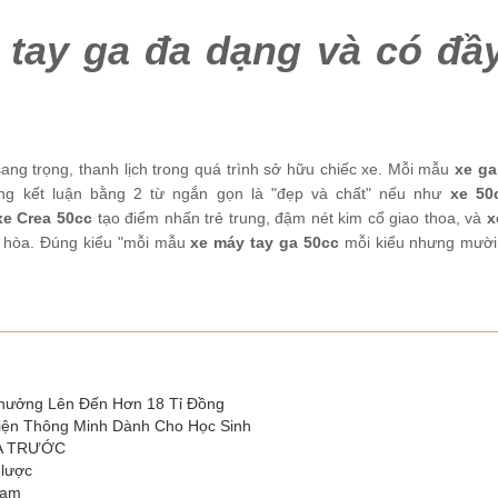
tay ga đa dạng và có đầ
ang trọng, thanh lịch trong quá trình sở hữu chiếc xe. Mỗi mẫu
xe ga
ng kết luận bằng 2 từ ngắn gọn là "đẹp và chất" nếu như
xe 50
xe Crea 50cc
tạo điểm nhấn trẻ trung, đậm nét kim cổ giao thoa, và
x
i hòa. Đúng kiểu "mỗi mẫu
xe máy tay ga 50cc
mỗi kiểu nhưng mười
Thưởng Lên Đến Hơn 18 Tỉ Đồng
iện Thông Minh Dành Cho Học Sinh
ÍA TRƯỚC
 lược
Nam