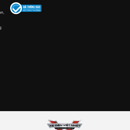
An,
g