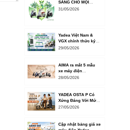
SÀNG CHO MỌI
HÀNH TRÌNH PHÍA
31/05/2026
TRƯỚC
Yadea Việt Nam &
VGX chính thức ký
kết hợp tác chiến
29/05/2026
lược
AIMA ra mắt 5 mẫu
xe máy điện
Powelldd mới tại Việt
28/05/2026
Nam
YADEA OSTA P Có
Xứng Đáng Với Mức
Giá Hơn 30 Triệu?
27/05/2026
Cập nhật bảng giá xe