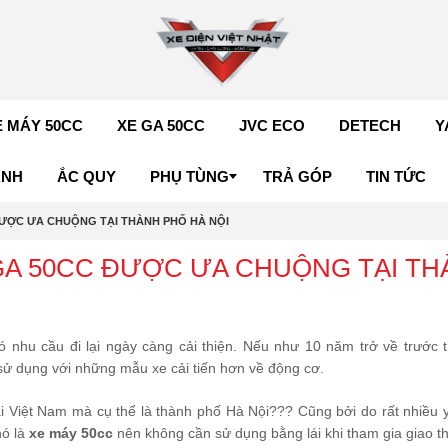
E MÁY 50CC
XE GA 50CC
JVC ECO
DETECH
Y
ÁNH
ẮC QUY
PHỤ TÙNG
TRẢ GÓP
TIN TỨC
ĐƯỢC ƯA CHUỘNG TẠI THÀNH PHỐ HÀ NỘI
GA 50CC ĐƯỢC ƯA CHUỘNG TẠI T
ó nhu cầu đi lại ngày càng cải thiện. Nếu như 10 năm trở về trước t
 sử dụng với những mẫu xe cải tiến hơn về động cơ.
i Việt Nam mà cụ thể là thành phố Hà Nội??? Cũng bởi do rất nhiều 
nó là
xe máy 50cc
nên không cần sử dụng bằng lái khi tham gia giao t