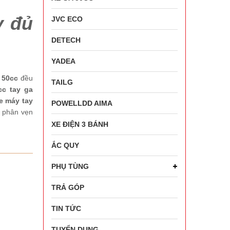
y đủ
JVC ECO
DETECH
YADEA
 50cc
đều
TAILG
cc tay ga
e máy tay
POWELLDD AIMA
 phân vẹn
XE ĐIỆN 3 BÁNH
ẮC QUY
PHỤ TÙNG
TRẢ GÓP
TIN TỨC
TUYỂN DỤNG