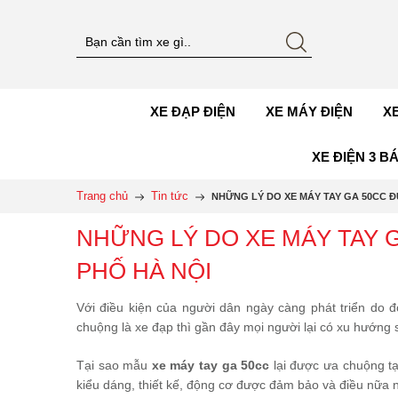
XE ĐẠP ĐIỆN
XE MÁY ĐIỆN
X
XE ĐIỆN 3 B
Trang chủ
Tin tức
NHỮNG LÝ DO XE MÁY TAY GA 50CC 
NHỮNG LÝ DO XE MÁY TAY 
PHỐ HÀ NỘI
Với điều kiện của người dân ngày càng phát triển do đ
chuộng là xe đạp thì gần đây mọi người lại có xu hướng
Tại sao mẫu
xe máy tay ga 50cc
lại được ưa chuộng tạ
kiểu dáng, thiết kế, động cơ được đảm bảo và điều nữa 