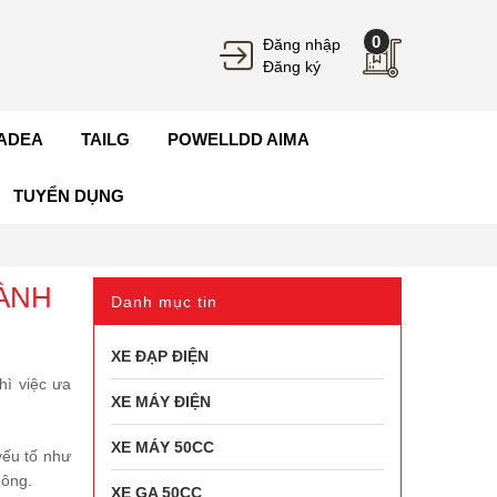
0
Đăng nhập
Đăng ký
ADEA
TAILG
POWELLDD AIMA
TUYỂN DỤNG
HÀNH
Danh mục tin
XE ĐẠP ĐIỆN
hì việc ưa
XE MÁY ĐIỆN
XE MÁY 50CC
yếu tố như
hông.
XE GA 50CC