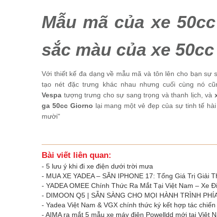
Mẫu mã của xe 50cc 
sắc màu của xe 50cc
Với thiết kế đa dạng về mẫu mã và tôn lên cho bạn sự s
tạo nét đặc trưng khác nhau nhưng cuối cùng nó cũ
Vespa
tượng trưng cho sự sang trọng và thanh lịch, và
ga 50cc Giorno
lại mang một vẻ đẹp của sự tinh tế hà
mười"
Bài viết liên quan:
-
5 lưu ý khi đi xe điện dưới trời mưa
-
MUA XE YADEA – SĂN IPHONE 17: Tổng Giá Trị Giải 
-
YADEA OMEE Chính Thức Ra Mắt Tại Việt Nam – Xe Đ
-
DIMOON Q5 | SẴN SÀNG CHO MỌI HÀNH TRÌNH PH
-
Yadea Việt Nam & VGX chính thức ký kết hợp tác chiến
-
AIMA ra mắt 5 mẫu xe máy điện Powelldd mới tại Việt 