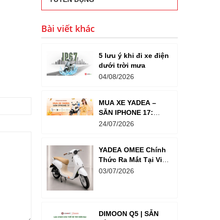
Bài viết khác
5 lưu ý khi đi xe điện
dưới trời mưa
04/08/2026
MUA XE YADEA –
SĂN IPHONE 17:
Tổng Giá Trị Giải
24/07/2026
Thưởng Lên Đến
Hơn 18 Tỉ Đồng
YADEA OMEE Chính
Thức Ra Mắt Tại Việt
Nam – Xe Điện
03/07/2026
Thông Minh Dành
Cho Học Sinh
DIMOON Q5 | SẴN