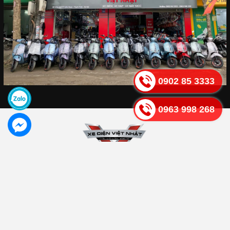
0902 85 3333
0963 998 268
CTY TNHH XNK XE ĐIỆN VIỆT NHẬT- Hệ Thống Phân Phối Xe Điện
JVC Eco - DETECH - Espero - YADEA - TAILG - AIMA tại Thạch Thất