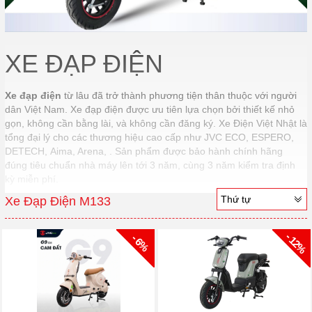
XE ĐẠP ĐIỆN
Xe đạp điện
từ lâu đã trở thành phương tiện thân thuộc với người
dân Việt Nam. Xe đạp điện được ưu tiên lựa chọn bởi thiết kế nhỏ
gọn, không cần bằng lài, và không cần đăng ký. Xe Điện Việt Nhật là
tổng đại lý cho các thương hiệu cao cấp như JVC ECO, ESPERO,
DETECH, Aima, Arena, . Sản phẩm được bảo hành chính hãng
đúng tiêu chuẩn nhà máy lên tới 3 năm, cùng 3 năm kiểm tra định
kỳ miễn phí.
Thứ tự
Xe Đạp Điện M133
- 12%
- 6%