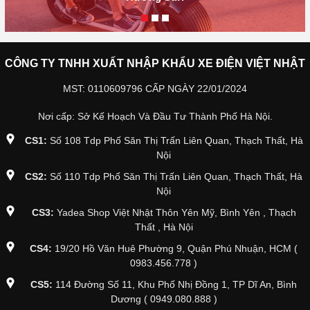
CÔNG TY TNHH XUẤT NHẬP KHẨU XE ĐIỆN VIỆT NHẬT
MST: 0110609796 CẤP NGÀY 22/01/2024
Nơi cấp: Sở Kế Hoạch Và Đầu Tư Thành Phố Hà Nội.
CS1:
Số 108 Tdp Phố Săn Thị Trấn Liên Quan, Thạch Thất, Hà
Nội
CS2:
Số 110 Tdp Phố Săn Thị Trấn Liên Quan, Thạch Thất, Hà
Nội
CS3:
Yadea Shop Việt Nhật Thôn Yên Mỹ, Bình Yên , Thạch
Thất , Hà Nội
CS4:
19/20 Hồ Văn Huê Phường 9, Quận Phú Nhuận, HCM (
0983.456.778 )
CS5:
114 Đường Số 11, Khu Phố Nhị Đồng 1, TP Dĩ An, Bình
Dương ( 0949.080.888 )