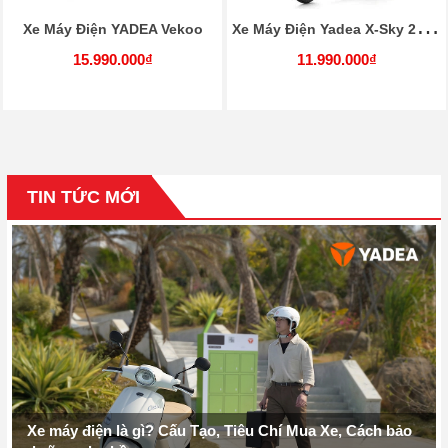
X
e Máy Điện Yadea X-Sky 22Ah
Xe Máy Điện YADEA Vekoo
15.990.000₫
11.990.000₫
TIN TỨC MỚI
Xe máy điện là gì? Cấu Tạo, Tiêu Chí Mua Xe, Cách bảo