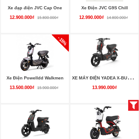
Xe đạp điện JVC Cap One
Xe Điện JVC G9S Chill
12.900.000₫
12.990.000₫
15.800.000₫
14.800.000₫
- 15%
X
E MÁY ĐIỆN YADEA X-BULL H
Xe Điện Powelldd Walkmen
13.500.000₫
13.990.000₫
15.900.000₫