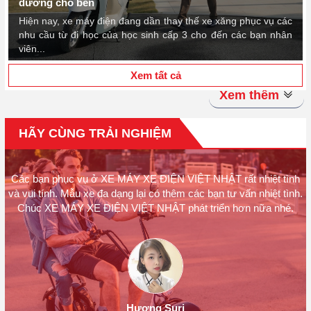
dưỡng cho bền
Hiện nay, xe máy điện đang dần thay thế xe xăng phục vụ các
nhu cầu từ đi học của học sinh cấp 3 cho đến các bạn nhân
viên...
Xem tất cả
Xem thêm
HÃY CÙNG TRẢI NGHIỆM
Các bạn phục vụ ở XE MÁY XE ĐIỆN VIỆT NHẬT rất nhiệt tình
.
và vui tính. Mẫu xe đa dạng lại có thêm các bạn tư vấn nhiệt tình.
Chúc XE MÁY XE ĐIỆN VIỆT NHẬT phát triển hơn nữa nhé.
Hương Suri