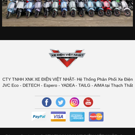
CTY TNHH XNK XE ĐIỆN VIỆT NHẬT- Hệ Thống Phân Phối Xe Điện
JVC Eco - DETECH - Espero - YADEA - TAILG - AIMA tại Thạch Thất