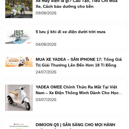
Xe máy điện là gì? Cấu Tạo, Tiêu Chí Mua
Xe, Cách bảo dưỡng cho bền
09/08/2026
5 lưu ý khi đi xe điện dưới trời mưa
04/08/2026
MUA XE YADEA – SĂN IPHONE 17: Tổng Giá
Trị Giải Thưởng Lên Đến Hơn 18 Tỉ Đồng
24/07/2026
YADEA OMEE Chính Thức Ra Mắt Tại Việt
Nam – Xe Điện Thông Minh Dành Cho Học
Sinh
03/07/2026
DIMOON Q5 | SẴN SÀNG CHO MỌI HÀNH