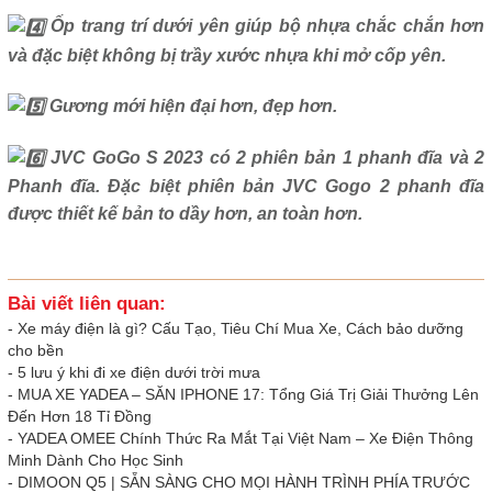
Ốp trang trí dưới yên giúp bộ nhựa chắc chắn hơn
và đặc biệt không bị trầy xước nhựa khi mở cốp yên.
Gương mới hiện đại hơn, đẹp hơn.
JVC GoGo S 2023 có 2 phiên bản 1 phanh đĩa và 2
Phanh đĩa. Đặc biệt phiên bản JVC Gogo 2 phanh đĩa
được thiết kế bản to dầy hơn, an toàn hơn.
Bài viết liên quan:
-
Xe máy điện là gì? Cấu Tạo, Tiêu Chí Mua Xe, Cách bảo dưỡng
cho bền
-
5 lưu ý khi đi xe điện dưới trời mưa
-
MUA XE YADEA – SĂN IPHONE 17: Tổng Giá Trị Giải Thưởng Lên
Đến Hơn 18 Tỉ Đồng
-
YADEA OMEE Chính Thức Ra Mắt Tại Việt Nam – Xe Điện Thông
Minh Dành Cho Học Sinh
-
DIMOON Q5 | SẴN SÀNG CHO MỌI HÀNH TRÌNH PHÍA TRƯỚC