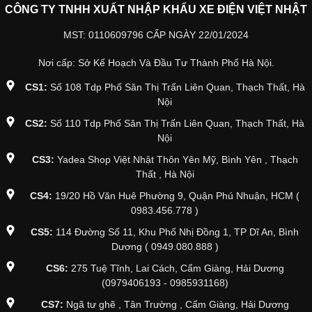
CÔNG TY TNHH XUẤT NHẬP KHẨU XE ĐIỆN VIỆT NHẬT
MST: 0110609796 CẤP NGÀY 22/01/2024
Nơi cấp: Sở Kế Hoạch Và Đầu Tư Thành Phố Hà Nội.
CS1:
Số 108 Tdp Phố Săn Thị Trấn Liên Quan, Thạch Thất, Hà
Nội
CS2:
Số 110 Tdp Phố Săn Thị Trấn Liên Quan, Thạch Thất, Hà
Nội
CS3:
Yadea Shop Việt Nhật Thôn Yên Mỹ, Bình Yên , Thạch
Thất , Hà Nội
CS4:
19/20 Hồ Văn Huê Phường 9, Quận Phú Nhuận, HCM (
0983.456.778 )
CS5:
114 Đường Số 11, Khu Phố Nhị Đồng 1, TP Dĩ An, Bình
Dương ( 0949.080.888 )
CS6:
275 Tuệ Tĩnh, Lai Cách, Cẩm Giàng, Hải Dương
(0979406193 - 0985931168)
CS7:
Ngã tư ghẽ , Tân Trường , Cẩm Giàng, Hải Dương