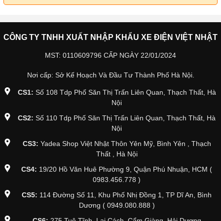
CÔNG TY TNHH XUẤT NHẬP KHẨU XE ĐIỆN VIỆT NHẬT
MST: 0110609796 CẤP NGÀY 22/01/2024
Nơi cấp: Sở Kế Hoạch Và Đầu Tư Thành Phố Hà Nội.
CS1:
Số 108 Tdp Phố Săn Thị Trấn Liên Quan, Thạch Thất, Hà
Nội
CS2:
Số 110 Tdp Phố Săn Thị Trấn Liên Quan, Thạch Thất, Hà
Nội
CS3:
Yadea Shop Việt Nhật Thôn Yên Mỹ, Bình Yên , Thạch
Thất , Hà Nội
CS4:
19/20 Hồ Văn Huê Phường 9, Quận Phú Nhuận, HCM (
0983.456.778 )
CS5:
114 Đường Số 11, Khu Phố Nhị Đồng 1, TP Dĩ An, Bình
Dương ( 0949.080.888 )
CS6:
275 Tuệ Tĩnh, Lai Cách, Cẩm Giàng, Hải Dương