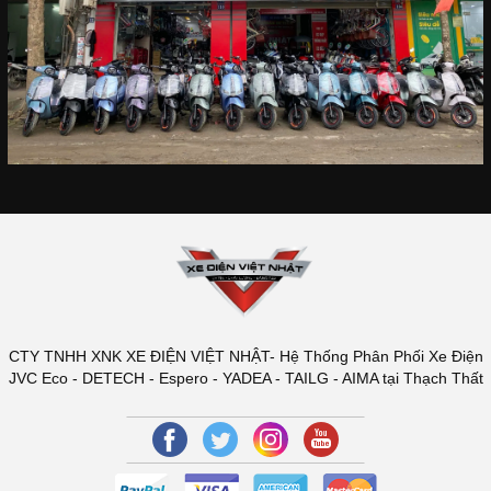
CTY TNHH XNK XE ĐIỆN VIỆT NHẬT- Hệ Thống Phân Phối Xe Điện
JVC Eco - DETECH - Espero - YADEA - TAILG - AIMA tại Thạch Thất