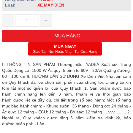
Loại:
XE MÁY ĐIỆN
-
+
MUA HÀNG
MUA NGAY
Giao Tận Nơi Hoặc Nhận Tại Cửa Hàng
I. THÔNG TIN SẢN PHẨM Thương hiệu: YADEA Xuất xứ: Trung
Quốc Động cơ: 1500 W Ắc quy: 5 bình to 60V - 20Ah Quãng đường:
80 - 100 km II. HƯỚNG DẪN SỬ DỤNG Xe Điện Việt Nhật xin cảm
ơn Quý khách đã lựa chọn sản phẩm của chúng tôi. Chúng tôi xin
tóm tắt một số quền lợi của Quý khách: 1. Sản phẩm được bảo
hành chính hãng lên đến 3 năm. Phạm vi và thời gian bảo
hành được liệt kê đầy đủ, chi tiết trong sổ bảo hành: Một số hạng
mục bảo hành chính: - Khung sườn: 36 tháng - Động cơ: 24 tháng -
Ắc quy: 12 tháng - ECU: 12 tháng - Bộ sạc: 12 tháng ....vvv.......... 2.
Ngoài ra, Quý khách được tặng 3 năm kiểm tra định kỳ, bảo
dưỡng miễn phí: - Lần...