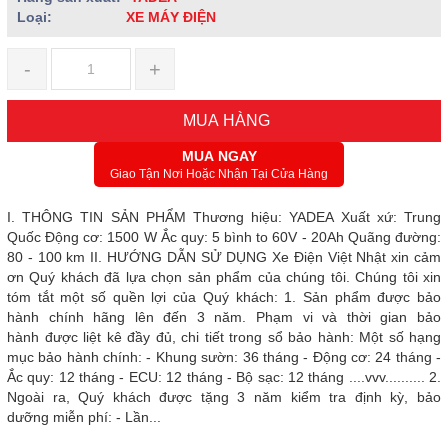
Loại:
XE MÁY ĐIỆN
-
+
MUA HÀNG
MUA NGAY
Giao Tận Nơi Hoặc Nhận Tại Cửa Hàng
I. THÔNG TIN SẢN PHẨM Thương hiệu: YADEA Xuất xứ: Trung
Quốc Động cơ: 1500 W Ắc quy: 5 bình to 60V - 20Ah Quãng đường:
80 - 100 km II. HƯỚNG DẪN SỬ DỤNG Xe Điện Việt Nhật xin cảm
ơn Quý khách đã lựa chọn sản phẩm của chúng tôi. Chúng tôi xin
tóm tắt một số quền lợi của Quý khách: 1. Sản phẩm được bảo
hành chính hãng lên đến 3 năm. Phạm vi và thời gian bảo
hành được liệt kê đầy đủ, chi tiết trong sổ bảo hành: Một số hạng
mục bảo hành chính: - Khung sườn: 36 tháng - Động cơ: 24 tháng -
Ắc quy: 12 tháng - ECU: 12 tháng - Bộ sạc: 12 tháng ....vvv.......... 2.
Ngoài ra, Quý khách được tặng 3 năm kiểm tra định kỳ, bảo
dưỡng miễn phí: - Lần...