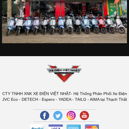
CTY TNHH XNK XE ĐIỆN VIỆT NHẬT- Hệ Thống Phân Phối Xe Điện
JVC Eco - DETECH - Espero - YADEA - TAILG - AIMA tại Thạch Thất