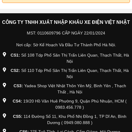
CÔNG TY TNHH XUẤT NHẬP KHẨU XE ĐIỆN VIỆT NHẬT
MST: 0110609796 CẤP NGÀY 22/01/2024
Nơi cấp: Sở Kế Hoạch Và Đầu Tư Thành Phố Hà Nội.
CS1:
Số 108 Tdp Phố Săn Thị Trấn Liên Quan, Thạch Thất, Hà
Nội
CS2:
Số 110 Tdp Phố Săn Thị Trấn Liên Quan, Thạch Thất, Hà
Nội
CS3:
Yadea Shop Việt Nhật Thôn Yên Mỹ, Bình Yên , Thạch
Thất , Hà Nội
CS4:
19/20 Hồ Văn Huê Phường 9, Quận Phú Nhuận, HCM (
0983.456.778 )
CS5:
114 Đường Số 11, Khu Phố Nhị Đồng 1, TP Dĩ An, Bình
Dương ( 0949.080.888 )
CS6:
275 Tuệ Tĩnh, Lai Cách, Cẩm Giàng, Hải Dương