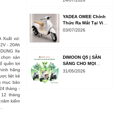
24/07/2026
Thưởng Lên Đến
Hơn 18 Tỉ Đồng
YADEA OMEE Chính
Thức Ra Mắt Tại Việt
Nam – Xe Điện
03/07/2026
Thông Minh Dành
 Xuất xứ:
Cho Học Sinh
72V - 20Ah
Ử DỤNG Xe
 chọn sản
DIMOON Q5 | SẴN
ố quền lợi
SÀNG CHO MỌI
hính hãng
HÀNH TRÌNH PHÍA
31/05/2026
ợc liệt kê
TRƯỚC
ng mục bảo
24 tháng -
 12 tháng
 3 năm kiểm
..