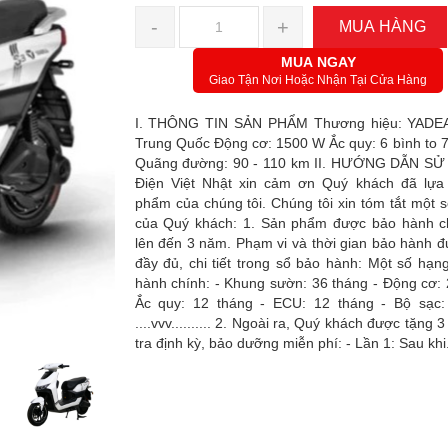
-
+
MUA HÀNG
MUA NGAY
Giao Tận Nơi Hoặc Nhận Tại Cửa Hàng
I. THÔNG TIN SẢN PHẨM Thương hiệu: YADEA
Trung Quốc Động cơ: 1500 W Ắc quy: 6 bình to 
Quãng đường: 90 - 110 km II. HƯỚNG DẪN S
Điện Việt Nhật xin cảm ơn Quý khách đã lựa
phẩm của chúng tôi. Chúng tôi xin tóm tắt một s
của Quý khách: 1. Sản phẩm được bảo hành c
lên đến 3 năm. Phạm vi và thời gian bảo hành đư
đầy đủ, chi tiết trong sổ bảo hành: Một số hạ
hành chính: - Khung sườn: 36 tháng - Động cơ: 
Ắc quy: 12 tháng - ECU: 12 tháng - Bộ sạc:
....vvv.......... 2. Ngoài ra, Quý khách được tặng
tra định kỳ, bảo dưỡng miễn phí: - Lần 1: Sau khi.