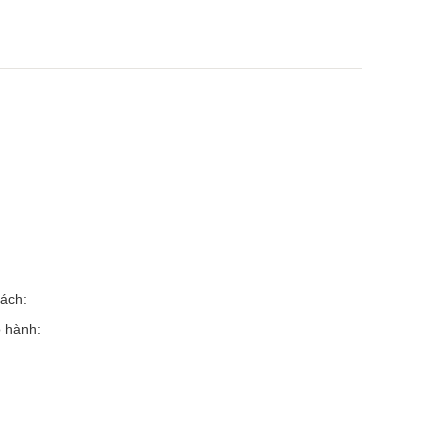
hách:
o hành: