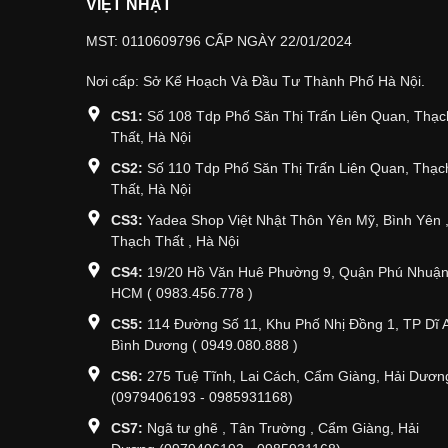
VIỆT NHẬT
MST: 0110609796 CẤP NGÀY 22/01/2024
Nơi cấp: Sở Kế Hoạch Và Đầu Tư Thành Phố Hà Nội.
CS1:
Số 108 Tdp Phố Săn Thị Trấn Liên Quan, Thạc
Thất, Hà Nội
CS2:
Số 110 Tdp Phố Săn Thị Trấn Liên Quan, Thạc
Thất, Hà Nội
CS3:
Yadea Shop Việt Nhật Thôn Yên Mỹ, Bình Yên 
Thạch Thất , Hà Nội
CS4:
19/20 Hồ Văn Huê Phường 9, Quận Phú Nhuận
HCM ( 0983.456.778 )
CS5:
114 Đường Số 11, Khu Phố Nhị Đồng 1, TP Dĩ 
Bình Dương ( 0949.080.888 )
CS6:
275 Tuệ Tĩnh, Lai Cách, Cẩm Giàng, Hải Dươn
(0979406193 - 0985931168)
CS7:
Ngã tư ghẽ , Tân Trường , Cẩm Giàng, Hải