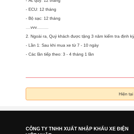
- Ắc quy: 12 tháng
- ECU: 12 tháng
- Bộ sạc: 12 tháng
....vvv..........
2. Ngoài ra, Quý khách được tặng 3 năm kiểm tra định k
- Lần 1: Sau khi mua xe từ 7 - 10 ngày
- Các lần tiếp theo: 3 - 4 tháng 1 lần
Hiện tạ
CÔNG TY TNHH XUẤT NHẬP KHẨU XE ĐIỆN