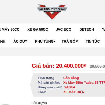
E MÁY 50CC
XE GA 50CC
JVC ECO
DETECH
Y
ÁNH
ẮC QUY
PHỤ TÙNG
TRẢ GÓP
TIN TỨC
Giá bán: 20.400.000₫
20.500.
Tình trạng:
Còn hàng
Mã sản phẩm:
Xe Máy Điện Yadea S3 TT
Hãng sản xuất:
YADEA
Loại:
XE MÁY ĐIỆN
SỐ LƯỢNG