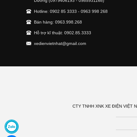
Dương (0979406193 - 0985931168)
Hotline:
0902 85 3333
-
0963 998 268
Bán hàng:
0963.998.268
Hỗ trợ kĩ thuật:
0902.85.3333
xedienvietnhat@gmail.com
CTY TNHH XNK XE ĐIỆN VIỆT NHẬ