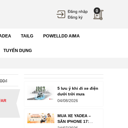
0
Đăng nhập
Đăng ký
ADEA
TAILG
POWELLDD AIMA
TUYỂN DỤNG
000₫
5 lưu ý khi đi xe điện
dưới trời mưa
FAR
04/08/2026
MUA XE YADEA –
SĂN IPHONE 17:
Tổng Giá Trị Giải