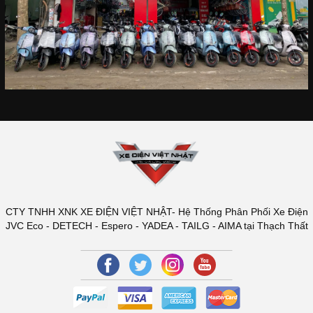
CTY TNHH XNK XE ĐIỆN VIỆT NHẬT- Hệ Thống Phân Phối Xe Điện
JVC Eco - DETECH - Espero - YADEA - TAILG - AIMA tại Thạch Thất