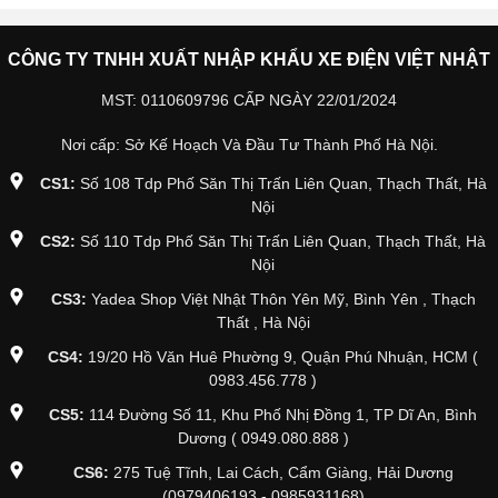
CÔNG TY TNHH XUẤT NHẬP KHẨU XE ĐIỆN VIỆT NHẬT
MST: 0110609796 CẤP NGÀY 22/01/2024
Nơi cấp: Sở Kế Hoạch Và Đầu Tư Thành Phố Hà Nội.
CS1:
Số 108 Tdp Phố Săn Thị Trấn Liên Quan, Thạch Thất, Hà
Nội
CS2:
Số 110 Tdp Phố Săn Thị Trấn Liên Quan, Thạch Thất, Hà
Nội
CS3:
Yadea Shop Việt Nhật Thôn Yên Mỹ, Bình Yên , Thạch
Thất , Hà Nội
CS4:
19/20 Hồ Văn Huê Phường 9, Quận Phú Nhuận, HCM (
0983.456.778 )
CS5:
114 Đường Số 11, Khu Phố Nhị Đồng 1, TP Dĩ An, Bình
Dương ( 0949.080.888 )
CS6:
275 Tuệ Tĩnh, Lai Cách, Cẩm Giàng, Hải Dương
(0979406193 - 0985931168)