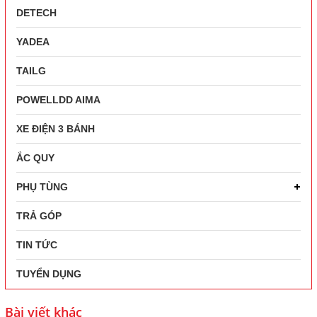
DETECH
YADEA
TAILG
POWELLDD AIMA
XE ĐIỆN 3 BÁNH
ẮC QUY
PHỤ TÙNG
TRẢ GÓP
TIN TỨC
TUYỂN DỤNG
Bài viết khác