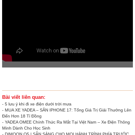
Bài viết liên quan:
-
5 lưu ý khi đi xe điện dưới trời mưa
-
MUA XE YADEA – SĂN IPHONE 17: Tổng Giá Trị Giải Thưởng Lên
Đến Hơn 18 Tỉ Đồng
-
YADEA OMEE Chính Thức Ra Mắt Tại Việt Nam – Xe Điện Thông
Minh Dành Cho Học Sinh
-
DIMOON Q5 | SẴN SÀNG CHO MỌI HÀNH TRÌNH PHÍA TRƯỚC