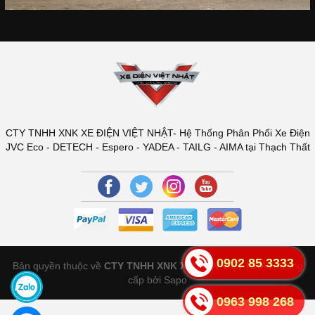
CTY TNHH XNK XE ĐIỆN VIỆT NHẬT- Hệ Thống Phân Phối Xe Điện
JVC Eco - DETECH - Espero - YADEA - TAILG - AIMA tại Thạch Thất
0902 85 3333
Bản quyền thuộc về
CTY TNHH XNK XE ĐIỆN VIỆT NHẬT
.
Cung
cấp bởi Sapo
0963 998 268