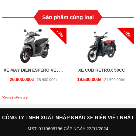
Sản phẩm cùng loại
- 7%
- 9%
X
E MÁY ĐIỆN ESPERO VELIA P (PIN LITHIUM)
XE CUB RETROX 50CC
26.900.000₫
19.500.000₫
28.900.000₫
21.500.000₫
Xem thêm >>
CÔNG TY TNHH XUẤT NHẬP KHẨU XE ĐIỆN VIỆT NHẬT
MST: 0110609796 CẤP NGÀY 22/01/2024