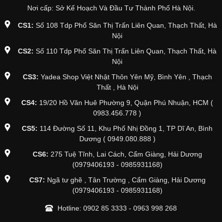
Nơi cấp: Sở Kế Hoạch Và Đầu Tư Thành Phố Hà Nội.
CS1:
Số 108 Tdp Phố Săn Thị Trấn Liên Quan, Thạch Thất, Hà
Nội
CS2:
Số 110 Tdp Phố Săn Thị Trấn Liên Quan, Thạch Thất, Hà
Nội
CS3:
Yadea Shop Việt Nhật Thôn Yên Mỹ, Bình Yên , Thạch
Thất , Hà Nội
CS4:
19/20 Hồ Văn Huê Phường 9, Quận Phú Nhuận, HCM (
0983.456.778 )
CS5:
114 Đường Số 11, Khu Phố Nhị Đồng 1, TP Dĩ An, Bình
Dương ( 0949.080.888 )
CS6:
275 Tuệ Tĩnh, Lai Cách, Cẩm Giàng, Hải Dương
(0979406193 - 0985931168)
CS7:
Ngã tư ghẽ , Tân Trường , Cẩm Giàng, Hải Dương
(0979406193 - 0985931168)
Hotline:
0902 85 3333
-
0963 998 268