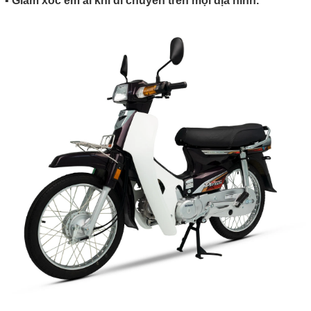
▪️ Giảm xóc êm ái khi di chuyển trên mọi địa hình.