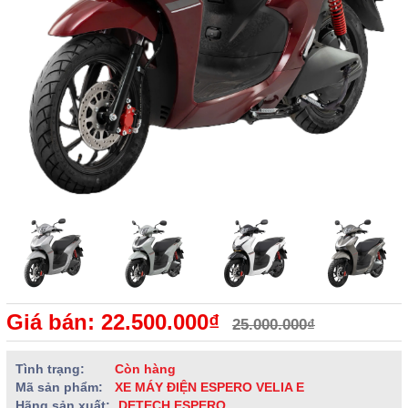
Giá bán: 22.500.000₫
25.000.000₫
Tình trạng:
Còn hàng
Mã sản phẩm:
XE MÁY ĐIỆN ESPERO VELIA E
Hãng sản xuất:
DETECH ESPERO