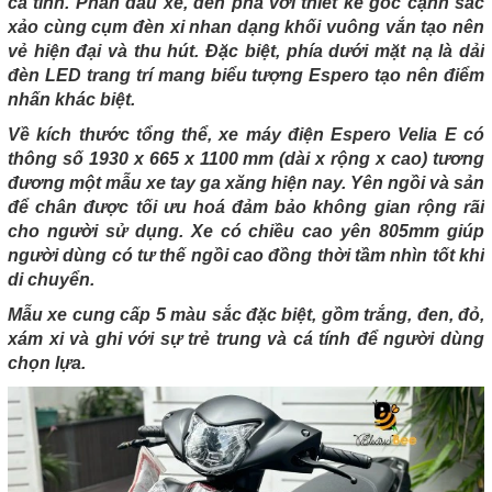
cá tính. Phần đầu xe, đèn pha với thiết kế góc cạnh sắc
xảo cùng cụm đèn xi nhan dạng khối vuông vắn tạo nên
vẻ hiện đại và thu hút. Đặc biệt, phía dưới mặt nạ là dải
đèn LED trang trí mang biểu tượng Espero tạo nên điểm
nhấn khác biệt.
Về kích thước tổng thể, xe máy điện Espero Velia E có
thông số 1930 x 665 x 1100 mm (dài x rộng x cao) tương
đương một mẫu xe tay ga xăng hiện nay. Yên ngồi và sản
để chân được tối ưu hoá đảm bảo không gian rộng rãi
cho người sử dụng. Xe có chiều cao yên 805mm giúp
người dùng có tư thế ngồi cao đồng thời tầm nhìn tốt khi
di chuyển.
Mẫu xe cung cấp 5 màu sắc đặc biệt, gồm trắng, đen, đỏ,
xám xi và ghi với sự trẻ trung và cá tính để người dùng
chọn lựa.