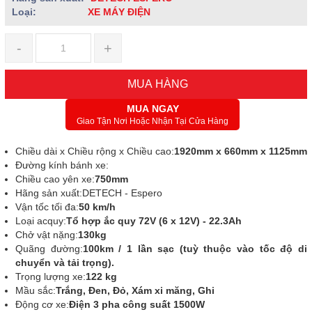
Loại:
XE MÁY ĐIỆN
-
+
MUA HÀNG
MUA NGAY
Giao Tận Nơi Hoặc Nhận Tại Cửa Hàng
Chiều dài x Chiều rộng x Chiều cao:
1920mm x 660mm x 1125mm
Đường kính bánh xe:
Chiều cao yên xe:
750mm
Hãng sản xuất:DETECH - Espero
Vận tốc tối đa:
50 km/h
Loại acquy:
Tổ hợp ắc quy 72V (6 x 12V) - 22.3Ah
Chở vật nặng:
130kg
Quãng đường:
100km / 1 lần sạc (tuỳ thuộc vào tốc độ di
chuyển và tải trọng).
Trọng lượng xe:
122 kg
Mầu sắc:
Trắng, Đen, Đỏ, Xám xi măng, Ghi
Động cơ xe:
Điện 3 pha công suất 1500W