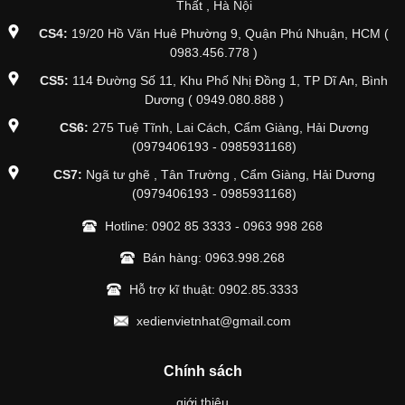
Thất , Hà Nội
CS4:
19/20 Hồ Văn Huê Phường 9, Quận Phú Nhuận, HCM (
0983.456.778 )
CS5:
114 Đường Số 11, Khu Phố Nhị Đồng 1, TP Dĩ An, Bình
Dương ( 0949.080.888 )
CS6:
275 Tuệ Tĩnh, Lai Cách, Cẩm Giàng, Hải Dương
(0979406193 - 0985931168)
CS7:
Ngã tư ghẽ , Tân Trường , Cẩm Giàng, Hải Dương
(0979406193 - 0985931168)
Hotline:
0902 85 3333
-
0963 998 268
Bán hàng:
0963.998.268
Hỗ trợ kĩ thuật:
0902.85.3333
xedienvietnhat@gmail.com
Chính sách
giới thiệu