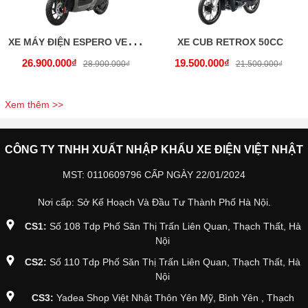
X
E MÁY ĐIỆN ESPERO VELIA P (PIN LITHIUM)
XE CUB RETROX 50CC
26.900.000₫
19.500.000₫
28.900.000₫
21.500.000₫
Xem thêm >>
CÔNG TY TNHH XUẤT NHẬP KHẨU XE ĐIỆN VIỆT NHẬT
MST: 0110609796 CẤP NGÀY 22/01/2024
Nơi cấp: Sở Kế Hoạch Và Đầu Tư Thành Phố Hà Nội.
CS1:
Số 108 Tdp Phố Săn Thị Trấn Liên Quan, Thạch Thất, Hà
Nội
CS2:
Số 110 Tdp Phố Săn Thị Trấn Liên Quan, Thạch Thất, Hà
Nội
CS3:
Yadea Shop Việt Nhật Thôn Yên Mỹ, Bình Yên , Thạch