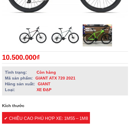
10.500.000₫
Tình trạng:
Còn hàng
Mã sản phẩm:
GIANT ATX 720 2021
Hãng sản xuất:
GIANT
Loại:
XE ĐẠP
Kích thước
✔ CHIỀU CAO PHÙ HỢP XE: 1M55 – 1M8