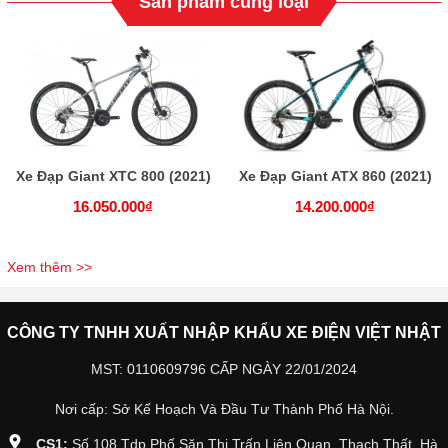
Sản phẩm cùng loại
Xe Đạp Giant XTC 800 (2021)
Xe Đạp Giant ATX 860 (2021)
16.050.000₫
14.200.000₫
Xem thêm >>
CÔNG TY TNHH XUẤT NHẬP KHẨU XE ĐIỆN VIỆT NHẬT
MST: 0110609796 CẤP NGÀY 22/01/2024
Nơi cấp: Sở Kế Hoạch Và Đầu Tư Thành Phố Hà Nội.
CS1:
Số 108 Tdp Phố Săn Thị Trấn Liên Quan, Thạch Thất, Hà