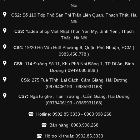
Nội
CS2:
Số 110 Tdp Phố Săn Thị Trấn Liên Quan, Thạch Thất, Hà
Nội
CS3:
Yadea Shop Việt Nhật Thôn Yên Mỹ, Bình Yên , Thạch
Thất , Hà Nội
CS4:
19/20 Hồ Văn Huê Phường 9, Quận Phú Nhuận, HCM (
0983.456.778 )
CS5:
114 Đường Số 11, Khu Phố Nhị Đồng 1, TP Dĩ An, Bình
Dương ( 0949.080.888 )
CS6:
275 Tuệ Tĩnh, Lai Cách, Cẩm Giàng, Hải Dương
(0979406193 - 0985931168)
CS7:
Ngã tư ghẽ , Tân Trường , Cẩm Giàng, Hải Dương
(0979406193 - 0985931168)
Hotline:
0902 85 3333
-
0963 998 268
Bán hàng:
0963.998.268
Hỗ trợ kĩ thuật:
0902.85.3333