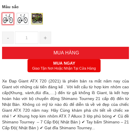
Màu sắc
-
+
MUA HÀNG
MUA NGAY
Giao Tận Nơi Hoặc Nhận Tại Cửa Hàng
Xe Đạp Giant ATX 720 (2021) là phiên bản ra mắt năm nay của
Giant với những cải tiến đáng kể . Với kết cấu từ hợp kim nhôm cao
cấp(Khung, vành,đùi đĩa,….) đến từ gã khổng lồ Giant, là kết hợp
hoàn hảo với bộ chuyển động Shimano Tourney 21 cấp độ đến từ
Nhật Bản. Không có mỹ từ nào đủ để diễn tả về vẻ đẹp của chiếc
Giant ATX 720 năm nay. Hãy Cùng khám phá chi tiết về chiếc xe
nhé ! ✔ Khung hợp kim nhôm ATX 7 Alluxx 3 lớp phủ bóng ✔ Củ đề
Shimano Tourney – 7 Cấp Độ( Nhật Bản ) ✔ Tay bấm Shimano – 21
Cấp Độ( Nhật Bản ) ✔ Gạt đĩa Shimano Tourney...