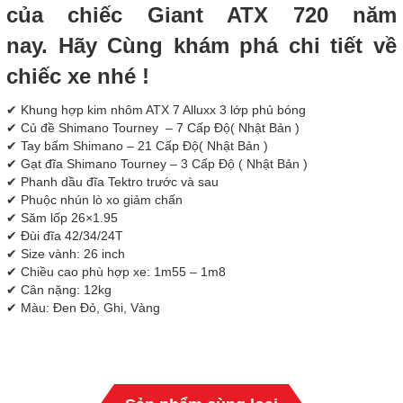
của chiếc Giant ATX 720 năm
nay. Hãy Cùng khám phá chi tiết về
chiếc xe nhé !
✔ Khung hợp kim nhôm ATX 7 Alluxx 3 lớp phủ bóng
✔ Củ đề Shimano Tourney – 7 Cấp Độ( Nhật Bản )
✔ Tay bấm Shimano – 21 Cấp Độ( Nhật Bản )
✔ Gạt đĩa Shimano Tourney – 3 Cấp Độ ( Nhật Bản )
✔ Phanh dầu đĩa Tektro trước và sau
✔ Phuộc nhún lò xo giảm chấn
✔ Săm lốp 26×1.95
✔ Đùi đĩa 42/34/24T
✔ Size vành: 26 inch
✔ Chiều cao phù hợp xe: 1m55 – 1m8
✔ Cân nặng: 12kg
✔ Màu: Đen Đỏ, Ghi, Vàng