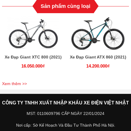
Sản phẩm cùng loại
Xe Đạp Giant XTC 800 (2021)
Xe Đạp Giant ATX 860 (2021)
16.050.000₫
14.200.000₫
Xem thêm >>
CÔNG TY TNHH XUẤT NHẬP KHẨU XE ĐIỆN VIỆT NHẬT
MST: 0110609796 CẤP NGÀY 22/01/2024
Nơi cấp: Sở Kế Hoạch Và Đầu Tư Thành Phố Hà Nội.