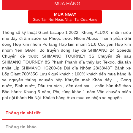
MUA HÀNG
MUA NGAY
Giao Tận Nơi Hoặc Nhận Tại Cửa Hàng
Thông số kỹ thuật Giant Escape 1 2022 Khung ALUXX nhôm siêu
nhẹ dây đi âm sườn xe Phuộc trước Nhôm ALuxx Thành phần Ghi
đông Hợp kim nhôm Pô tăng Hợp kim nhôm 31.8 Cọc yên Hợp kim
nhôm Yên GIANT Bộ truyền động Tay đề SHIMANO 24 Speeds
Chuyển đề trước SHIMANO TOURNEY 3S Chuyển đề sau
SHIMANO TOURNEY 8S Phanh Phanh đĩa thủy lực Tektro, đĩa tản
nhiệt Líp SHIMANO HG200-8s Đùi đĩa Nhôm 28/38/48T Bánh xe
Lốp Giant 700*35C Lưu ý quý khách : 100% khách đến mua hàng là
xe nguyên thùng nguyên hộp Khuyến mại: Khóa dây , Gọng
nước, Bình nước, Dầu tra xích , đèn ded sau , chắn bùn thể thao
Bảo hành: Khung 5 năm, Phụ tùng khác 1 năm Vận chuyển miễn
phí nội thành Hà Nội Khách hàng ở xa mua xe nhận xe nguyên...
Thông tin chi tiết
Thông tin khác