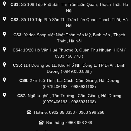
CS1:
Số 108 Tdp Phố Săn Thị Trấn Liên Quan, Thạch Thất, Hà
Nội
CS2:
Số 110 Tdp Phố Săn Thị Trấn Liên Quan, Thạch Thất, Hà
Nội
CS3:
Yadea Shop Việt Nhật Thôn Yên Mỹ, Bình Yên , Thạch
Thất , Hà Nội
CS4:
19/20 Hồ Văn Huê Phường 9, Quận Phú Nhuận, HCM (
0983.456.778 )
CS5:
114 Đường Số 11, Khu Phố Nhị Đồng 1, TP Dĩ An, Bình
Dương ( 0949.080.888 )
CS6:
275 Tuệ Tĩnh, Lai Cách, Cẩm Giàng, Hải Dương
(0979406193 - 0985931168)
CS7:
Ngã tư ghẽ , Tân Trường , Cẩm Giàng, Hải Dương
(0979406193 - 0985931168)
Hotline:
0902 85 3333
-
0963 998 268
Bán hàng:
0963.998.268