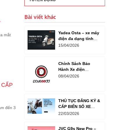
Bài viết khác
6
Yadea Osta – xe máy
ra mắt
điện đa dạng tính
năng
15/04/2026
Chính Sách Bảo
Hành Xe điện
Powelldd
08/04/2026
 CẤP
THỦ TỤC ĐĂNG KÝ &
CẤP BIỂN SỐ XE
tâm đến 3
MÁY ĐIỆN 2026:
22/03/2026
HƯỚNG DẪN TỪ A-Z
JVC G9s New Pro –