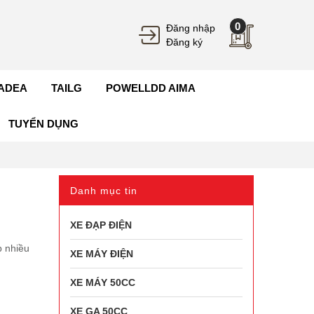
0
Đăng nhập
Đăng ký
ADEA
TAILG
POWELLDD AIMA
TUYỂN DỤNG
Danh mục tin
XE ĐẠP ĐIỆN
p nhiều
XE MÁY ĐIỆN
XE MÁY 50CC
XE GA 50CC