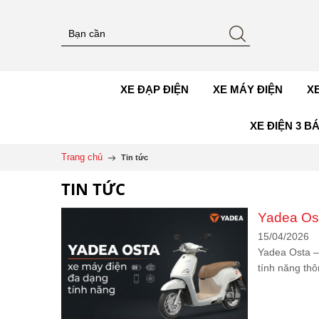
XE ĐẠP ĐIỆN
XE MÁY ĐIỆN
X
XE ĐIỆN 3 B
Trang chủ
Tin tức
TIN TỨC
Yadea Ost
15/04/2026
Yadea Osta –
tính năng thô