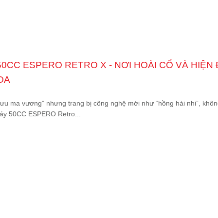
50CC ESPERO RETRO X - NƠI HOÀI CỔ VÀ HIỆN 
OA
gưu ma vương” nhưng trang bị công nghệ mới như “hồng hài nhi”, khôn
máy 50CC ESPERO Retro...