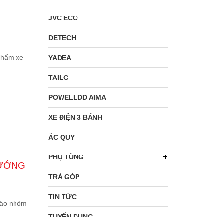
JVC ECO
DETECH
phẩm xe
YADEA
TAILG
POWELLDD AIMA
XE ĐIỆN 3 BÁNH
ẮC QUY
PHỤ TÙNG
HƯỚNG
TRẢ GÓP
TIN TỨC
 vào nhóm
TUYỂN DỤNG