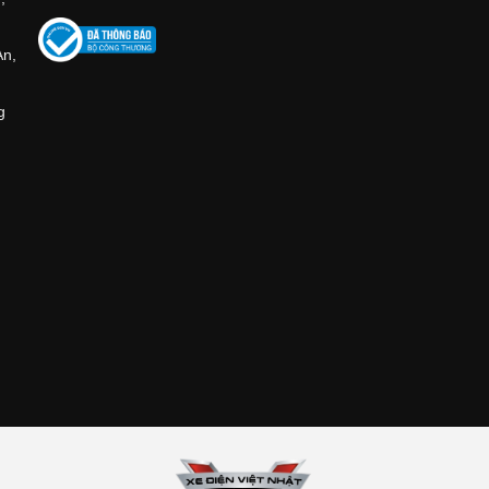
An,
g