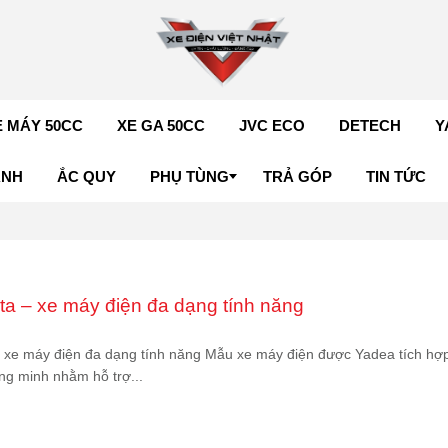
E MÁY 50CC
XE GA 50CC
JVC ECO
DETECH
Y
ÁNH
ẮC QUY
PHỤ TÙNG
TRẢ GÓP
TIN TỨC
a – xe máy điện đa dạng tính năng
 xe máy điện đa dạng tính năng Mẫu xe máy điện được Yadea tích hợ
ng minh nhằm hỗ trợ...