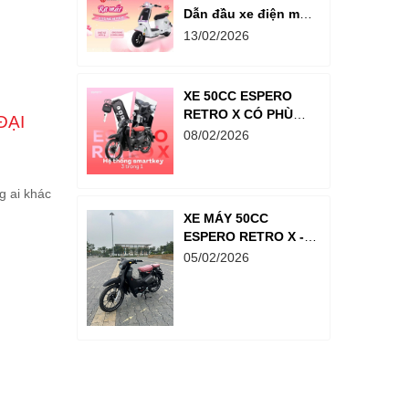
Dẫn đầu xe điện một
yên “hot trend” 2026
13/02/2026
XE 50CC ESPERO
RETRO X CÓ PHÙ
ĐẠI
HỢP CHO HỌC SINH
08/02/2026
CẤP 3 KHÔNG?
g ai khác
XE MÁY 50CC
ESPERO RETRO X -
NƠI HOÀI CỔ VÀ
05/02/2026
HIỆN ĐẠI GIAO THOA