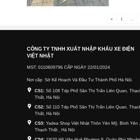
«
1
...
CÔNG TY TNHH XUẤT NHẬP KHẨU XE ĐIỆN
VIỆT NHẬT
MST: 0110609796 CẤP NGÀY 22/01/2024
Nơi cấp: Sở Kế Hoạch Và Đầu Tư Thành Phố Hà Nội.
CS1:
Số 108 Tdp Phố Săn Thị Trấn Liên Quan, Thạc
Thất, Hà Nội
CS2:
Số 110 Tdp Phố Săn Thị Trấn Liên Quan, Thạc
Thất, Hà Nội
CS3:
Yadea Shop Việt Nhật Thôn Yên Mỹ, Bình Yên 
Thạch Thất , Hà Nội
CS4:
19/20 Hồ Văn Huê Phường 9, Quận Phú Nhuận