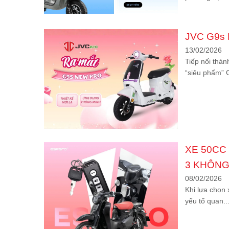
JVC G9s N
13/02/2026
Tiếp nối thà
“siêu phẩm” G
XE 50CC
3 KHÔNG
08/02/2026
Khi lựa chọn
yếu tố quan..