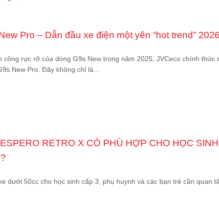
ew Pro – Dẫn đầu xe điện một yên “hot trend” 202
nh công rực rỡ của dòng G9s New trong năm 2025, JVCeco chính thức 
9s New Pro. Đây không chỉ là...
 ESPERO RETRO X CÓ PHÙ HỢP CHO HỌC SINH
?
 xe dưới 50cc cho học sinh cấp 3, phụ huynh và các bạn trẻ cần quan 
.