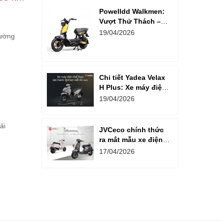
Powelldd Walkmen:
Vượt Thử Thách –
Tự Do Thể Hiện
19/04/2026
đường
Chi tiết Yadea Velax
H Plus: Xe máy điện
thể thao vận hành
19/04/2026
163 km mỗi lần sạc
ải
JVCeco chính thức
ra mắt mẫu xe điện
JVC Veras
17/04/2026