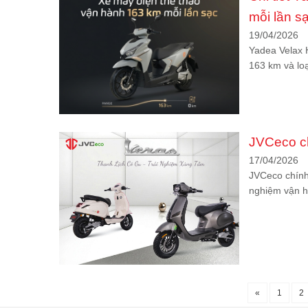
mỗi lần s
19/04/2026
Yadea Velax 
163 km và loạ
JVCeco ch
17/04/2026
JVCeco chính 
nghiệm vận h
«
1
2