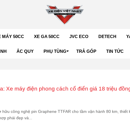
E MÁY 50CC
XE GA 50CC
JVC ECO
DETECH
Y
ÁNH
ẮC QUY
PHỤ TÙNG
TRẢ GÓP
TIN TỨC
: Xe máy điện phong cách cổ điển giá 18 triệu đồn
 hữu công nghệ pin Graphene TTFAR cho tầm vận hành 80 km, thiết 
hợp phái đẹp và...