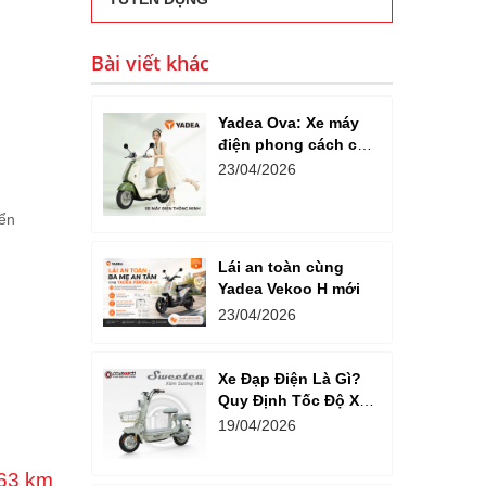
Bài viết khác
Yadea Ova: Xe máy
điện phong cách cổ
điển giá 18 triệu
23/04/2026
đồng cho đô thị
yển
Lái an toàn cùng
Yadea Vekoo H mới
23/04/2026
Xe Đạp Điện Là Gì?
Quy Định Tốc Độ Xe
Đạp Điện
19/04/2026
163 km