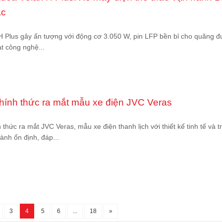
ạc
H Plus gây ấn tượng với động cơ 3.050 W, pin LFP bền bỉ cho quãng 
t công nghệ...
ính thức ra mắt mẫu xe điện JVC Veras
thức ra mắt JVC Veras, mẫu xe điện thanh lịch với thiết kế tinh tế và tr
ành ổn định, đáp...
3
4
5
6
...
18
»