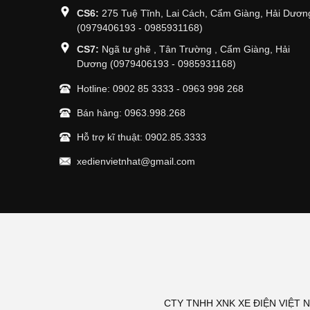
CS6:
275 Tuệ Tĩnh, Lai Cách, Cẩm Giàng, Hải Dươn
(0979406193 - 0985931168)
CS7:
Ngã tư ghẽ , Tân Trường , Cẩm Giàng, Hải
Dương (0979406193 - 0985931168)
Hotline:
0902 85 3333
-
0963 998 268
Bán hàng:
0963.998.268
Hỗ trợ kĩ thuật:
0902.85.3333
xedienvietnhat@gmail.com
CTY TNHH XNK XE ĐIỆN VIỆT NHẬ