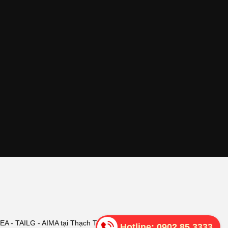
 - TAILG - AIMA tại Thạch Thất
Hotline:
0902 85 3333