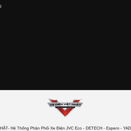
g
T- Hệ Thống Phân Phối Xe Điện JVC Eco - DETECH - Espero - YADEA