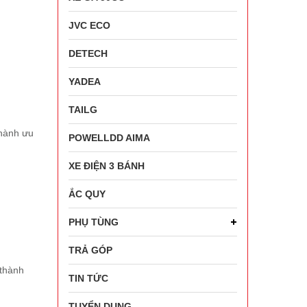
JVC ECO
DETECH
YADEA
TAILG
thành ưu
POWELLDD AIMA
XE ĐIỆN 3 BÁNH
ẮC QUY
PHỤ TÙNG
TRẢ GÓP
 thành
TIN TỨC
TUYỂN DỤNG