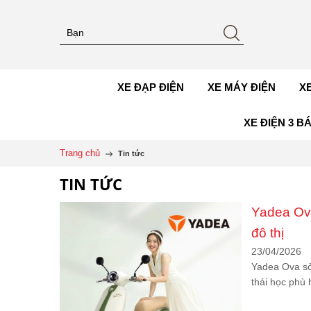
XE ĐẠP ĐIỆN
XE MÁY ĐIỆN
X
XE ĐIỆN 3 B
Trang chủ
Tin tức
TIN TỨC
Yadea Ova
đô thị
23/04/2026
Yadea Ova sở
thái học phù 