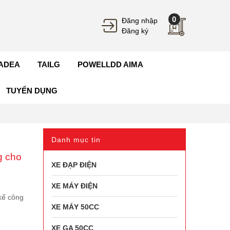
0
Đăng nhập
Đăng ký
ADEA
TAILG
POWELLDD AIMA
TUYỂN DỤNG
Danh mục tin
g cho
XE ĐẠP ĐIỆN
XE MÁY ĐIỆN
kế công
XE MÁY 50CC
XE GA 50CC