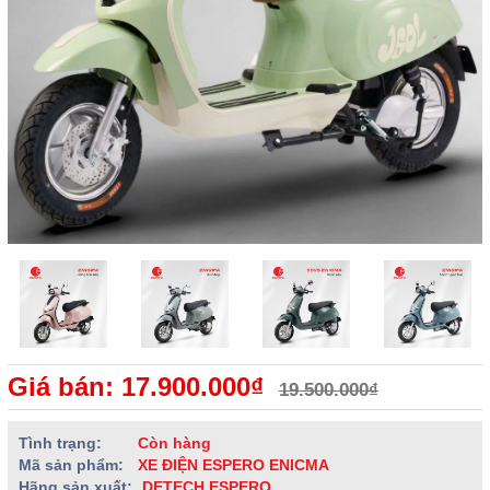
Giá bán: 17.900.000₫
19.500.000₫
Tình trạng:
Còn hàng
Mã sản phẩm:
XE ĐIỆN ESPERO ENICMA
Hãng sản xuất:
DETECH ESPERO