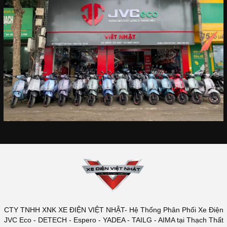
CTY TNHH XNK XE ĐIỆN VIỆT NHẬT- Hệ Thống Phân Phối Xe Điện
JVC Eco - DETECH - Espero - YADEA - TAILG - AIMA tại Thạch Thất