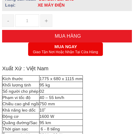
Loại:
XE MÁY ĐIỆN
-
+
MUA HÀNG
MUA NGAY
Giao Tận Nơi Hoặc Nhận Tại Cửa Hàng
Xuất Xứ : Việt Nam
Kích thước
1775 x 680 x 1115 mm
Khối lượng tịnh
95 kg
Số người cho phép
02
Phạm vi tốc độ
40 – 55 km/h
Chiều cao ghế ngồi
750 mm
Khả năng leo dốc
10˚
Động cơ
1600 W
Quãng đường/Sạc
95 km
Thời gian sạc
6 - 8 tiếng