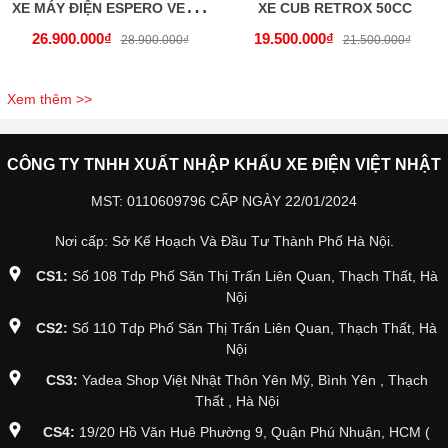
X
E MÁY ĐIỆN ESPERO VELIA P (PIN LITHIUM)
XE CUB RETROX 50CC
26.900.000₫
19.500.000₫
28.900.000₫
21.500.000₫
Xem thêm >>
CÔNG TY TNHH XUẤT NHẬP KHẨU XE ĐIỆN VIỆT NHẬT
MST: 0110609796 CẤP NGÀY 22/01/2024
Nơi cấp: Sở Kế Hoạch Và Đầu Tư Thành Phố Hà Nội.
CS1:
Số 108 Tdp Phố Săn Thị Trấn Liên Quan, Thạch Thất, Hà
Nội
CS2:
Số 110 Tdp Phố Săn Thị Trấn Liên Quan, Thạch Thất, Hà
Nội
CS3:
Yadea Shop Việt Nhật Thôn Yên Mỹ, Bình Yên , Thạch
Thất , Hà Nội
CS4:
19/20 Hồ Văn Huê Phường 9, Quận Phú Nhuận, HCM (