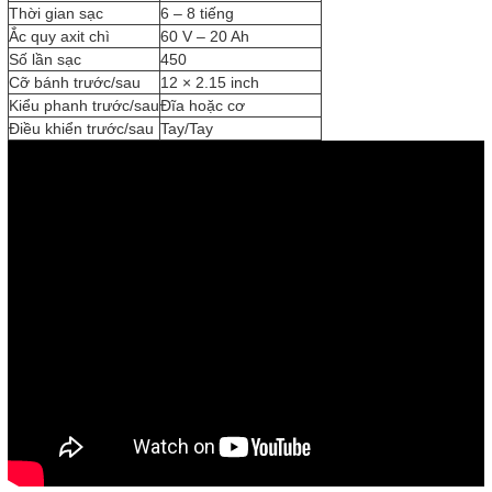
Thời gian sạc
6 – 8 tiếng
Ắc quy axit chì
60 V – 20 Ah
Số lần sạc
450
Cỡ bánh trước/sau
12 × 2.15 inch
Kiểu phanh trước/sau
Đĩa hoặc cơ
Điều khiển trước/sau
Tay/Tay