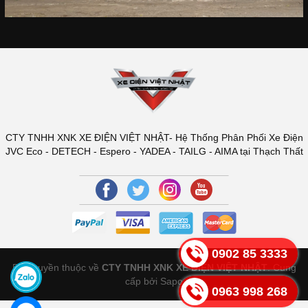
CTY TNHH XNK XE ĐIỆN VIỆT NHẬT- Hệ Thống Phân Phối Xe Điện
JVC Eco - DETECH - Espero - YADEA - TAILG - AIMA tại Thạch Thất
0902 85 3333
Bản quyền thuộc về
CTY TNHH XNK XE ĐIỆN VIỆT NHẬT
.
Cung
cấp bởi Sapo
0963 998 268