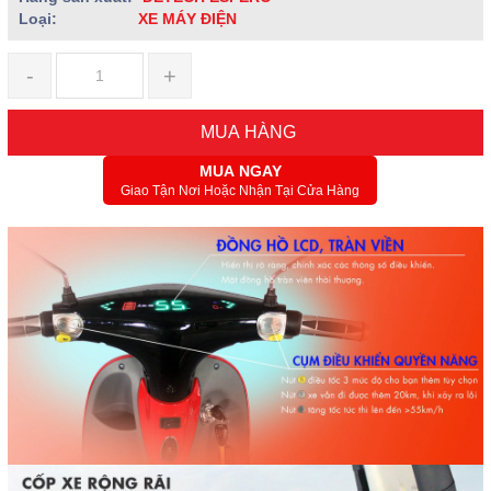
Loại:
XE MÁY ĐIỆN
-
+
MUA HÀNG
MUA NGAY
Giao Tận Nơi Hoặc Nhận Tại Cửa Hàng