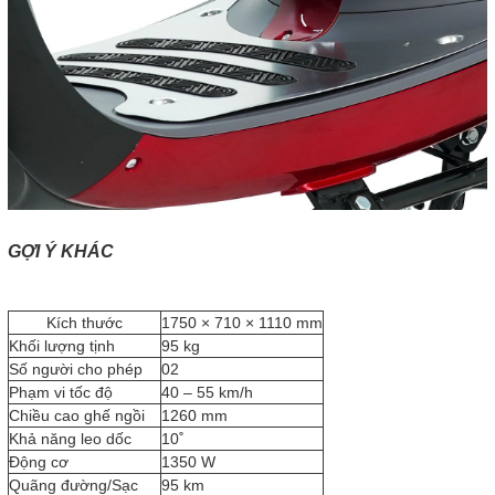
GỢI Ý KHÁC
Kích thước
1750 × 710 × 1110 mm
Khối lượng tịnh
95 kg
Số người cho phép
02
Phạm vi tốc độ
40 – 55 km/h
Chiều cao ghế ngồi
1260 mm
Khả năng leo dốc
10˚
Động cơ
1350 W
Quãng đường/Sạc
95 km