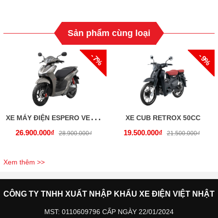
Sản phẩm cùng loại
- 7%
- 9%
X
E MÁY ĐIỆN ESPERO VELIA P (PIN LITHIUM)
XE CUB RETROX 50CC
26.900.000₫
19.500.000₫
28.900.000₫
21.500.000₫
Xem thêm >>
CÔNG TY TNHH XUẤT NHẬP KHẨU XE ĐIỆN VIỆT NHẬT
MST: 0110609796 CẤP NGÀY 22/01/2024