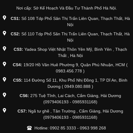
Nơi cấp: Sở Kế Hoạch Và Đầu Tư Thành Phố Hà Nội.
CS1:
Số 108 Tdp Phố Săn Thị Trấn Liên Quan, Thạch Thất, Hà
Nội
CS2:
Số 110 Tdp Phố Săn Thị Trấn Liên Quan, Thạch Thất, Hà
Nội
CS3:
Yadea Shop Việt Nhật Thôn Yên Mỹ, Bình Yên , Thạch
Thất , Hà Nội
CS4:
19/20 Hồ Văn Huê Phường 9, Quận Phú Nhuận, HCM (
0983.456.778 )
CS5:
114 Đường Số 11, Khu Phố Nhị Đồng 1, TP Dĩ An, Bình
Dương ( 0949.080.888 )
CS6:
275 Tuệ Tĩnh, Lai Cách, Cẩm Giàng, Hải Dương
(0979406193 - 0985931168)
CS7:
Ngã tư ghẽ , Tân Trường , Cẩm Giàng, Hải Dương
(0979406193 - 0985931168)
Hotline:
0902 85 3333
-
0963 998 268