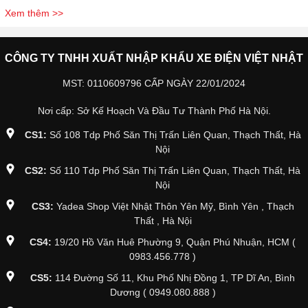
Xem thêm >>
CÔNG TY TNHH XUẤT NHẬP KHẨU XE ĐIỆN VIỆT NHẬT
MST: 0110609796 CẤP NGÀY 22/01/2024
Nơi cấp: Sở Kế Hoạch Và Đầu Tư Thành Phố Hà Nội.
CS1:
Số 108 Tdp Phố Săn Thị Trấn Liên Quan, Thạch Thất, Hà
Nội
CS2:
Số 110 Tdp Phố Săn Thị Trấn Liên Quan, Thạch Thất, Hà
Nội
CS3:
Yadea Shop Việt Nhật Thôn Yên Mỹ, Bình Yên , Thạch
Thất , Hà Nội
CS4:
19/20 Hồ Văn Huê Phường 9, Quận Phú Nhuận, HCM (
0983.456.778 )
CS5:
114 Đường Số 11, Khu Phố Nhị Đồng 1, TP Dĩ An, Bình
Dương ( 0949.080.888 )