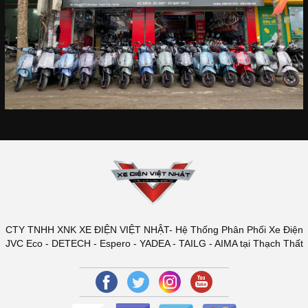
CTY TNHH XNK XE ĐIỆN VIỆT NHẬT- Hệ Thống Phân Phối Xe Điện
JVC Eco - DETECH - Espero - YADEA - TAILG - AIMA tại Thạch Thất