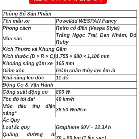
Giao Tận Nơi Hoặc Nhận Tại Cửa Hàng
Thông Số Sản Phẩm
Tên mẫu xe
Powelldd WESPAN Fancy
Phong cách
Retro cổ điển (Vespa Style)
Trắng Ngọc Trai, Đen Nhám, Đỏ
Màu sắc
Ruby
Kích Thước và Khung Gầm
Kích thước (D × R × C)
1,755 × 680 × 1,106 mm
Khoảng sáng gầm xe
165 mm
Giảm xóc
Giảm chấn thủy lực êm ái
Khả năng leo dốc
11 độ
Động Cơ & Vận Hành
Công suất động cơ
800 W
Tốc độ tối đa*
49 km/h
Mức tiêu thụ điện
38,50 Wh/Km
năng*
Ắc Quy
Loại ắc quy
Graphene 60V – 22.3Ah
Quãng đường di
70 – 80 km (1 lần sạc)