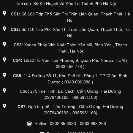
Nơi cấp: Sở Kế Hoạch Và Đầu Tư Thành Phố Hà Nội.
CS1:
Số 108 Tdp Phố Săn Thị Trấn Liên Quan, Thạch Thất, Hà
Nội
CS2:
Số 110 Tdp Phố Săn Thị Trấn Liên Quan, Thạch Thất, Hà
Nội
CS3:
Yadea Shop Việt Nhật Thôn Yên Mỹ, Bình Yên , Thạch
Thất , Hà Nội
CS4:
19/20 Hồ Văn Huê Phường 9, Quận Phú Nhuận, HCM (
0983.456.778 )
CS5:
114 Đường Số 11, Khu Phố Nhị Đồng 1, TP Dĩ An, Bình
Dương ( 0949.080.888 )
CS6:
275 Tuệ Tĩnh, Lai Cách, Cẩm Giàng, Hải Dương
(0979406193 - 0985931168)
CS7:
Ngã tư ghẽ , Tân Trường , Cẩm Giàng, Hải Dương
(0979406193 - 0985931168)
Hotline:
0902 85 3333
-
0963 998 268