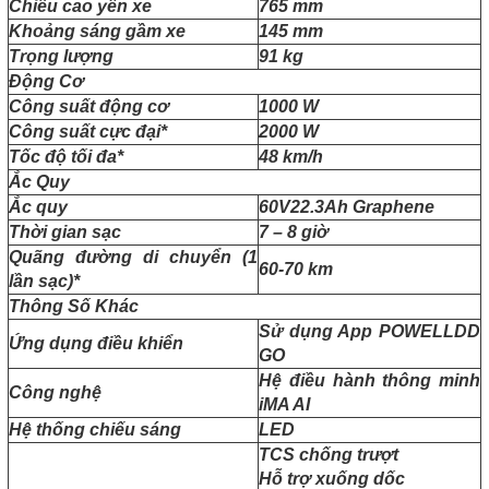
Chiều cao yên xe
765 mm
Khoảng sáng gầm xe
145 mm
Trọng lượng
91 kg
Động Cơ
Công suất động cơ
1000 W
Công suất cực đại*
2000 W
Tốc độ tối đa*
48 km/h
Ắc Quy
Ắc quy
60V22.3Ah Graphene
Thời gian sạc
7 – 8 giờ
Quãng đường di chuyển (1
60-70 km
lần sạc)*
Thông Số Khác
Sử dụng App POWELLDD
Ứng dụng điều khiển
GO
Hệ điều hành thông minh
Công nghệ
iMA AI
Hệ thống chiếu sáng
LED
TCS chống trượt
Hỗ trợ xuống dốc