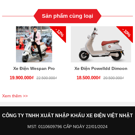
Sản phẩm cùng loại
- 12%
- 10%
Xe Điện Wespan Pro
Xe Điện Powelldd Dimoon
19.900.000₫
18.500.000₫
22.500.000₫
20.500.000₫
Xem thêm >>
CÔNG TY TNHH XUẤT NHẬP KHẨU XE ĐIỆN VIỆT NHẬT
MST: 0110609796 CẤP NGÀY 22/01/2024