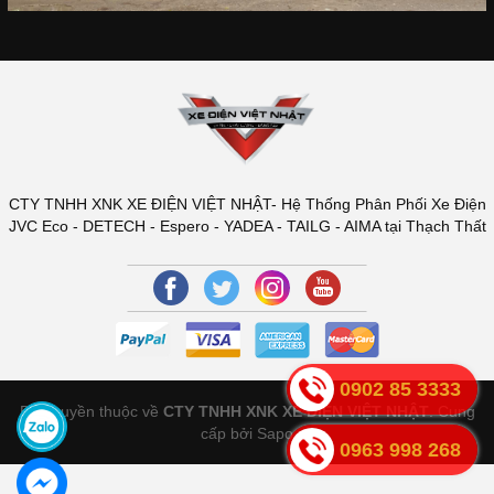
CTY TNHH XNK XE ĐIỆN VIỆT NHẬT- Hệ Thống Phân Phối Xe Điện
JVC Eco - DETECH - Espero - YADEA - TAILG - AIMA tại Thạch Thất
0902 85 3333
Bản quyền thuộc về
CTY TNHH XNK XE ĐIỆN VIỆT NHẬT
.
Cung
cấp bởi Sapo
0963 998 268