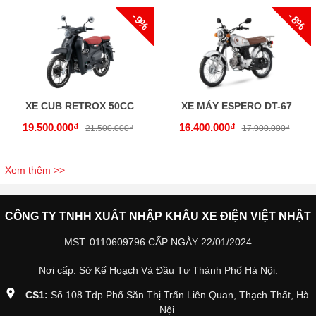
- 9%
- 8%
XE CUB RETROX 50CC
XE MÁY ESPERO DT-67
19.500.000₫
16.400.000₫
21.500.000₫
17.900.000₫
Xem thêm >>
CÔNG TY TNHH XUẤT NHẬP KHẨU XE ĐIỆN VIỆT NHẬT
MST: 0110609796 CẤP NGÀY 22/01/2024
Nơi cấp: Sở Kế Hoạch Và Đầu Tư Thành Phố Hà Nội.
CS1:
Số 108 Tdp Phố Săn Thị Trấn Liên Quan, Thạch Thất, Hà
Nội