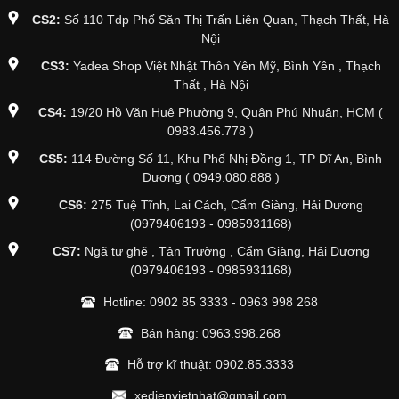
CS2:
Số 110 Tdp Phố Săn Thị Trấn Liên Quan, Thạch Thất, Hà
Nội
CS3:
Yadea Shop Việt Nhật Thôn Yên Mỹ, Bình Yên , Thạch
Thất , Hà Nội
CS4:
19/20 Hồ Văn Huê Phường 9, Quận Phú Nhuận, HCM (
0983.456.778 )
CS5:
114 Đường Số 11, Khu Phố Nhị Đồng 1, TP Dĩ An, Bình
Dương ( 0949.080.888 )
CS6:
275 Tuệ Tĩnh, Lai Cách, Cẩm Giàng, Hải Dương
(0979406193 - 0985931168)
CS7:
Ngã tư ghẽ , Tân Trường , Cẩm Giàng, Hải Dương
(0979406193 - 0985931168)
Hotline:
0902 85 3333
-
0963 998 268
Bán hàng:
0963.998.268
Hỗ trợ kĩ thuật:
0902.85.3333
xedienvietnhat@gmail.com