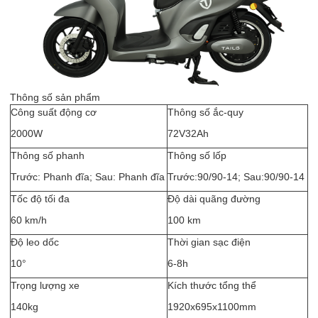
Thông số sản phẩm
Công suất động cơ
Thông số ắc-quy
2000W
72V32Ah
Thông số phanh
Thông số lốp
Trước: Phanh đĩa; Sau: Phanh đĩa
Trước:90/90-14; Sau:90/90-14
Tốc độ tối đa
Độ dài quãng đường
60 km/h
100 km
Độ leo dốc
Thời gian sạc điện
10°
6-8h
Trọng lượng xe
Kích thước tổng thể
140kg
1920x695x1100mm