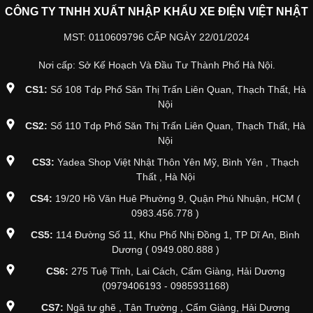
CÔNG TY TNHH XUẤT NHẬP KHẨU XE ĐIỆN VIỆT NHẬT
MST: 0110609796 CẤP NGÀY 22/01/2024
Nơi cấp: Sở Kế Hoạch Và Đầu Tư Thành Phố Hà Nội.
CS1:
Số 108 Tdp Phố Săn Thị Trấn Liên Quan, Thạch Thất, Hà
Nội
CS2:
Số 110 Tdp Phố Săn Thị Trấn Liên Quan, Thạch Thất, Hà
Nội
CS3:
Yadea Shop Việt Nhật Thôn Yên Mỹ, Bình Yên , Thạch
Thất , Hà Nội
CS4:
19/20 Hồ Văn Huê Phường 9, Quận Phú Nhuận, HCM (
0983.456.778 )
CS5:
114 Đường Số 11, Khu Phố Nhị Đồng 1, TP Dĩ An, Bình
Dương ( 0949.080.888 )
CS6:
275 Tuệ Tĩnh, Lai Cách, Cẩm Giàng, Hải Dương
(0979406193 - 0985931168)
CS7:
Ngã tư ghẽ , Tân Trường , Cẩm Giàng, Hải Dương