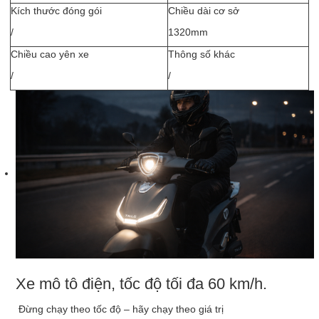
Kích thước đóng gói
Chiều dài cơ sở
/
1320mm
Chiều cao yên xe
Thông số khác
/
/
Xe mô tô điện, tốc độ tối đa 60 km/h.
Đừng chạy theo tốc độ – hãy chạy theo giá trị