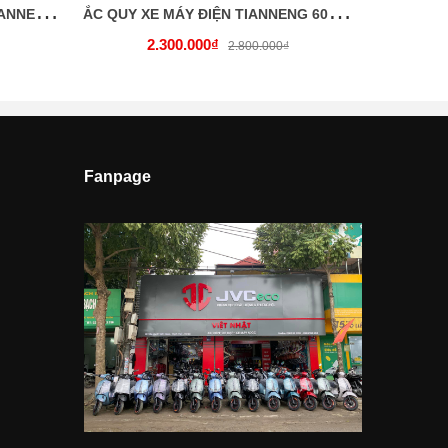
Ắ
C QUY XE MÁY ĐIỆN XMEN TIANNENG 60V – 27AH
Ắ
C QUY XE MÁY ĐIỆN TIANNENG 60V – 25AH
2.300.000₫
2.800.000₫
Fanpage