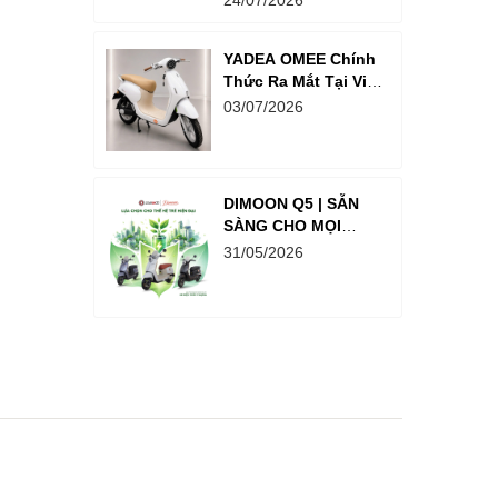
24/07/2026
Thưởng Lên Đến
Hơn 18 Tỉ Đồng
YADEA OMEE Chính
Thức Ra Mắt Tại Việt
Nam – Xe Điện
03/07/2026
Thông Minh Dành
Cho Học Sinh
DIMOON Q5 | SẴN
SÀNG CHO MỌI
HÀNH TRÌNH PHÍA
31/05/2026
TRƯỚC