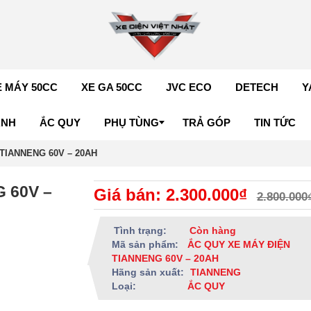
E MÁY 50CC
XE GA 50CC
JVC ECO
DETECH
Y
ÁNH
ẮC QUY
PHỤ TÙNG
TRẢ GÓP
TIN TỨC
TIANNENG 60V – 20AH
 60V –
Giá bán: 2.300.000₫
2.800.000
Tình trạng:
Còn hàng
Mã sản phẩm:
ẮC QUY XE MÁY ĐIỆN
TIANNENG 60V – 20AH
Hãng sản xuất:
TIANNENG
Loại:
ẮC QUY