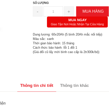
SỐ LƯỢNG
-
+
MUA HÀNG
MUA NGAY
Giao Tận Nơi Hoặc Nhận Tại Cửa Hàng
Dung lượng: 60v20Ah (5 bình 20Ah mắc nối tiếp)
Màu sắc: xanh
Thời gian bảo hành: 15 tháng
Cách thức bảo hành: lỗi 1 đổi 1
(Giá đổi cũ lấy mới bình cao cấp là 2tr300k/bộ)
Thông tin chi tiết
Thông tin khác
điện