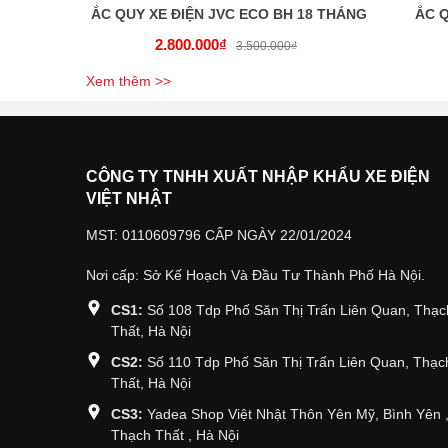
ẮC QUY XE ĐIỆN JVC ECO BH 18 THÁNG
ẮC Q
2.800.000₫
3.500.000₫
Xem thêm >>
CÔNG TY TNHH XUẤT NHẬP KHẨU XE ĐIỆN
VIỆT NHẬT
MST: 0110609796 CẤP NGÀY 22/01/2024
Nơi cấp: Sở Kế Hoạch Và Đầu Tư Thành Phố Hà Nội.
CS1:
Số 108 Tdp Phố Săn Thị Trấn Liên Quan, Thạc
Thất, Hà Nội
CS2:
Số 110 Tdp Phố Săn Thị Trấn Liên Quan, Thạc
Thất, Hà Nội
CS3:
Yadea Shop Việt Nhật Thôn Yên Mỹ, Bình Yên 
Thạch Thất , Hà Nội