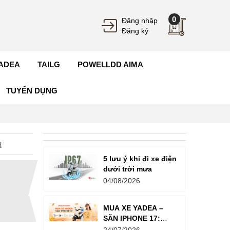
0
Đăng nhập
Đăng ký
ADEA
TAILG
POWELLDD AIMA
TUYỂN DỤNG
₫
5 lưu ý khi đi xe điện
dưới trời mưa
04/08/2026
MUA XE YADEA –
SĂN IPHONE 17:
Tổng Giá Trị Giải