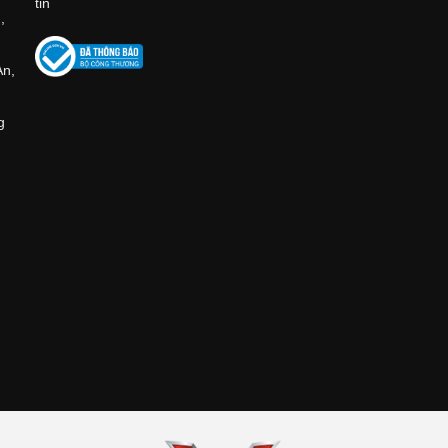
tin
,
An,
g