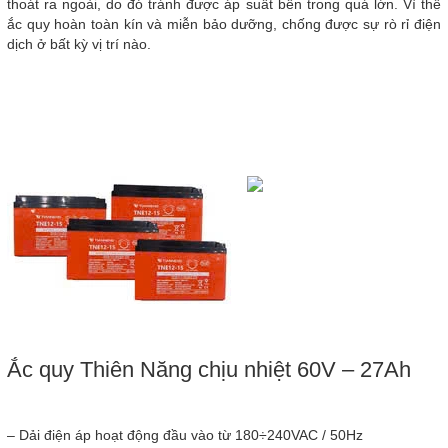
thoát ra ngoài, do đó tránh được áp suất bên trong quá lớn. Vì thế
ắc quy hoàn toàn kín và miễn bảo dưỡng, chống được sự rò rỉ điện
dịch ở bất kỳ vị trí nào.
Ắc quy Thiên Năng chịu nhiệt 60V – 27Ah
– Dải điện áp hoạt động đầu vào từ 180÷240VAC / 50Hz