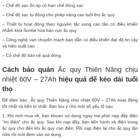
– Chế độ sạc ổn áp có hạn chế dòng xạc
– Chế độ sạc tự động cho phép nâng cao tuổi thọ ắc quy
– Thiết bị hoạt động theo nguyên tắc xung cao tần có điều khiển
nhằm khử Sunfat hóa bản cực ắc quy
– Công nghệ van chuyển mạch bán dẫn có điều khiển đạt độ tin cậy
và hiệu suất cao
– Có chế độ bảo vệ quá dòng
Cách bảo quản
Ắc quy Thiên Năng chịu
nhiệt 60V – 27Ah
hiệu quả để kéo dài tuổi
thọ
Để đảm bảo Ắc quy Thiên Năng chịu nhiệt 60V – 27Ah hoạt động
tốt nhất và bền bỉ nhất. Bạn lưu ý cho một số yếu tố sau:
1. Khi mới mua về, bạn khoan sử dụng ngay mà phải nạp đầy điện
“no điện” cho ắc quy. Sau khi nạp đầy, bạn tiến hành xả điện trong
ắc quy cho đến khi ắc quy cạn điện. Rồi nạp điện lại cho ắc quy lần
nữa rồi mới đem vào sử dụng.