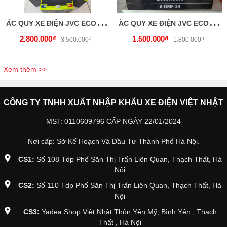
Ắ
C QUY XE ĐIỆN JVC ECO BH 18 THÁNG
Ắ
C QUY XE ĐIỆN JVC ECO 12.5A
2.800.000₫
1.500.000₫
3.500.000₫
1.800.000₫
Xem thêm >>
CÔNG TY TNHH XUẤT NHẬP KHẨU XE ĐIỆN VIỆT NHẬT
MST: 0110609796 CẤP NGÀY 22/01/2024
Nơi cấp: Sở Kế Hoạch Và Đầu Tư Thành Phố Hà Nội.
CS1:
Số 108 Tdp Phố Săn Thị Trấn Liên Quan, Thạch Thất, Hà
Nội
CS2:
Số 110 Tdp Phố Săn Thị Trấn Liên Quan, Thạch Thất, Hà
Nội
CS3:
Yadea Shop Việt Nhật Thôn Yên Mỹ, Bình Yên , Thạch
Thất , Hà Nội