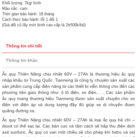
Khối lượng: 7kg/ bình
Màu sắc: cam
Thời gian bảo hành: 18 tháng
Cách thức bảo hành: lỗi 1 đổi 1
(Giá đổi cũ lấy mới bình cao cấp là 2tr500k/bộ)
Thông tin chi tiết
Thông tin khác
Ắc quy Thiên Năng chịu nhiệt 60V – 27Ah là thương hiệu ắc quy
nhập khẩu từ Trung Quốc. Tianneng là công ty chuyên sản xuất các
sản phẩm cung cấp điện năng từ các thiết bị viễn thông cho đến các
phương tiện giao thông như: ô tô điện, xe điện,….. Các sản phẩm
ắc quy mang thương hiệu Tianneng được sản xuất chuyên cho xe
điện với điện áp và dung lượng đầy đủ giúp xe di chuyển được
quãng đường xa.
Ắc quy Thiên Năng chịu nhiệt 60V – 27Ah là loại ắc quy hệ chì –
dioxit có thể sạc lại. Các bản cực và tấm cách sẽ hấp thụ điện dịch
axit sunfuric. Ắc quy có van một chiều sẽ cho phép khí hidro và oxi