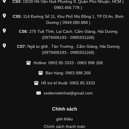
CS4:
19/20 Hồ Văn Huê Phường 9, Quận Phú Nhuận, HCM (
0983.456.778 )
CS5:
114 Đường Số 11, Khu Phố Nhị Đồng 1, TP Dĩ An, Bình
Dương ( 0949.080.888 )
CS6:
275 Tuệ Tĩnh, Lai Cách, Cẩm Giàng, Hải Dương
(0979406193 - 0985931168)
CS7:
Ngã tư ghẽ , Tân Trường , Cẩm Giàng, Hải Dương
(0979406193 - 0985931168)
Hotline:
0902 85 3333
-
0963 998 268
Bán hàng:
0963.998.268
Hỗ trợ kĩ thuật:
0902.85.3333
xedienvietnhat@gmail.com
Chính sách
giới thiệu
Chính sách thanh toán